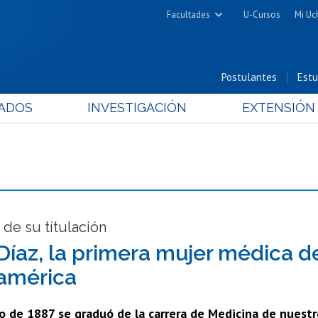
Facultades
U-Cursos
Mi Uc
Arquitectura y Urbanismo
Ciencias
Postulantes
Estu
Cs. Físicas y Matemáticas
ADOS
INVESTIGACIÓN
EXTENSIÓN
Cs. Químicas y Farmacéuticas
Cs. Veterinarias y Pecuarias
Derecho
Filosofía y Humanidades
Medicina
Estudios Avanzados en Educación
 de su títulación
Nutrición y Tecnología de
 Díaz, la primera mujer médica de
Alimentos
américa
o de 1887 se graduó de la carrera de Medicina de nuestro