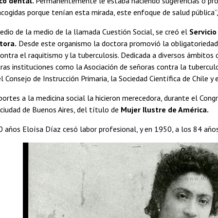
co dental.
Permanentemente le estaba haciendo sugerencias o pro
cogidas porque tenían esta mirada, este enfoque de salud pública”
dio de la medio de la llamada Cuestión Social, se creó el
Servicio
tora.
Desde este organismo la doctora promovió la obligatoriedad 
contra el raquitismo y la tuberculosis. Dedicada a diversos ámbitos 
tras instituciones como la Asociación de señoras contra la tuberculos
l Consejo de Instrucción Primaria, la Sociedad Científica de Chile y
portes a la medicina social la hicieron merecedora, durante el Congr
ciudad de Buenos Aires, del título de
Mujer Ilustre de América.
0 años Eloísa Díaz cesó labor profesional, y en 1950, a los 84 año