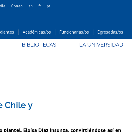
hile
Correo
en
fr
pt
Artes
Cs. Agronómicas
diantes
Académicas/os
Funcionarias/os
Egresadas/os
Cs. Forestales y Conservación
BIBLIOTECAS
LA UNIVERSIDAD
Cs. Sociales
Comunicación e Imagen
Economía y Negocios
Gobierno
Odontología
Estudios Internacionales
Bachillerato
 Chile y
Hospital Clínico
 plantel, Eloísa Díaz Insunza, convirtiéndose así en