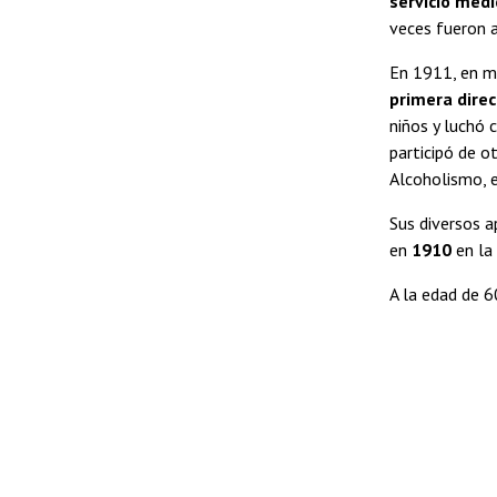
servicio médi
veces fueron a
En 1911, en me
primera direc
niños y luchó 
participó de o
Alcoholismo, e
Sus diversos a
en
1910
en la 
A la edad de 6