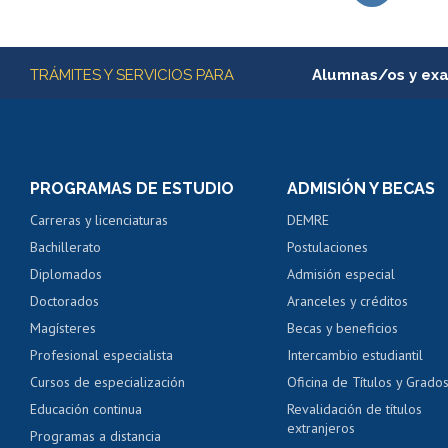
Subir
Más información
TRÁMITES Y SERVICIOS PARA
Alumnas/os y ex
Matrícula en línea
Inscripción y cambio d
Consulta y certificado
PROGRAMAS DE ESTUDIO
ADMISIÓN Y BECAS
Certificado de alumno
Carreras y licenciaturas
DEMRE
Servicio médico y den
Bachillerato
Postulaciones
Pago de arancel y cré
Diplomados
Admisión especial
Pago de arancel y cré
Doctorados
Aranceles y créditos
Certificado de títulos 
Magísteres
Becas y beneficios
Profesional especialista
Intercambio estudiantil
Mi Uchile
Ayu
Cursos de especialización
Oficina de Títulos y Grado
Educación continua
Revalidación de títulos
extranjeros
Programas a distancia