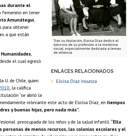
nas durante el
xo femenino en tener
reto Amunátegui
,
s para obtener
nes a que están
Tras su titulación, Eloísa Díaz dedicó el
ejercicio de su profesión a la medicina
social, especialmente dedicada a temas
de infancia.
n Humanidades
,
 desde el cual egresó
ENLACES RELACIONADOS
la U. de Chile, quien
Eloísa Díaz Insunza
 2010
, la califica
tulación “se abrió la
tremendamente relevante este acto de Eloísa Díaz, en
tiempos
res y buenas hijas, pero nada más”.
esional preocupada de los niños y de la salud infantil.
“Ella
ra personas de menos recursos, las colonias escolares y el