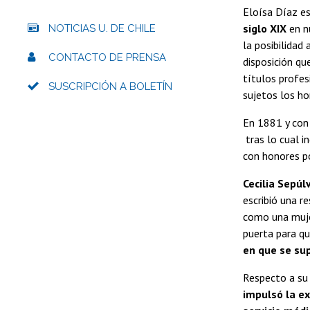
Eloísa Díaz es
siglo XIX
en n
NOTICIAS U. DE CHILE
la posibilidad
CONTACTO DE PRENSA
disposición qu
títulos profes
SUSCRIPCIÓN A BOLETÍN
sujetos los ho
En 1881 y con
tras lo cual i
con honores p
Cecilia Sepúl
escribió una r
como una mujer
puerta para qu
en que se su
Respecto a su 
impulsó la ex