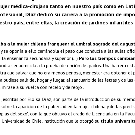
mujer médica-cirujana tanto en nuestro país como en Lati
ofesional, Díaz dedicó su carrera a la promoción de impo
estro país, entre ellas, la creación de jardines infantile
ba a la mujer chilena franquear el umbral sagrado del augus
y se oponía a ello cerrándola el paso que conducía a las aulas ofici
 la enseñanza secundaria y superior (…)
Pero los tiempos cambian
podía ser admitida a la prueba de opción de grados. Una barrera es
tra que salvar que no era menos penosa, menester era obtener el p
a pudiese salir del hogar y llegar, al santuario de las letras y de las
a mirase a su vuelta con recelo y de reojo”.
, escritas por Eloísa Díaz, son parte de la introducción de su memo
sobre la aparición de la pubertad en la mujer chilena y de las predi
opias del sexo", con la que obtuvo el grado de Licenciada en la Facu
 Universidad de Chile, institución que le otorgó su
título universit