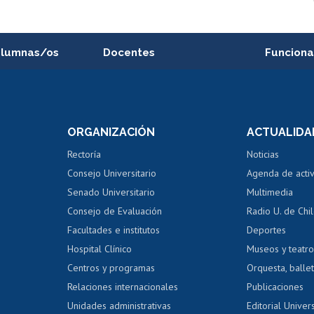
alumnas/os
Docentes
Funciona
Postulación a concursos
Cursos inte
internos de investigación
capacitació
e asignaturas
Consulta a bases de datos
Bienestar d
 de notas
ORGANIZACIÓN
ACTUALIDA
Perfeccionamiento
Portal de m
 regular
Editar Portafolio Académico
Certificado
Rectoría
Noticias
tal
Evaluación docente
Certificado
Consejo Universitario
Agenda de acti
dito alumnos
honorarios
Calificación académica
Senado Universitario
Multimedia
dito exalumnos
Gestión de 
Consejo de Evaluación
Radio U. de Chi
Postulación al AUCAI
y grados
Editar pági
Facultades e institutos
Deportes
Hospital Clínico
Museos y teatr
da tecnológica
Tarjeta TUI
Wifi
Acoso laboral
s
Centros y programas
Orquesta, ballet
Relaciones internacionales
Publicaciones
Unidades administrativas
Editorial Univers