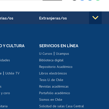
rias/os
Extranjeras/os
rnos de
Revalidación y reconocimiento
n
de títulos
el personal
Postulación al Programa de
Movilidad Estudiantil
D Y CULTURA
SERVICIOS EN LÍNEA
ovilidad interna
Inscripción de asignaturas
|
 de renta
U-Cursos
Ucampus
Cursos de español
 de renta
vidades
Biblioteca digital
Repositorio Académico
correo uchile
|
le
Uchile TV
Libros electrónicos
nas blancas
Tesis U. de Chile
os
Revistas académicas
, sexual y violencia
Denuncias administrativas
 y coro
Portafolio académico
Sismos en Chile
itaria
Solicitud de salas Casa Central