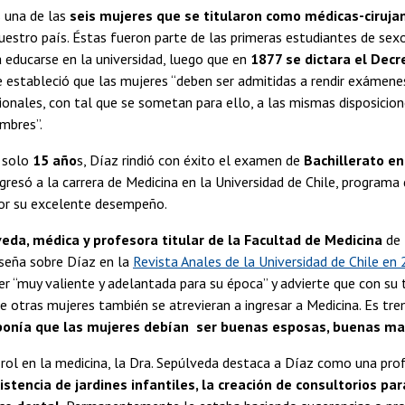
 una de las
seis mujeres que se titularon como médicas-ciruja
uestro país. Éstas fueron parte de las primeras estudiantes de se
 a educarse en la universidad, luego que en
1877 se dictara el Dec
e estableció que las mujeres “deben ser admitidas a rendir exámene
ionales, con tal que se sometan para ello, a las mismas disposicio
mbres”.
 solo
15 año
s, Díaz rindió con éxito el examen de
Bachillerato e
ngresó a la carrera de Medicina en la Universidad de Chile, programa
or su excelente desempeño.
veda, médica y profesora titular de la Facultad de Medicina
de 
eseña sobre Díaz en la
Revista Anales de la Universidad de Chile en
 “muy valiente y adelantada para su época” y advierte que con su ti
e otras mujeres también se atrevieran a ingresar a Medicina. Es 
ponía que las mujeres debían ser buenas esposas, buenas mad
rol en la medicina, la Dra. Sepúlveda destaca a Díaz como una prof
istencia de jardines infantiles, la creación de consultorios pa