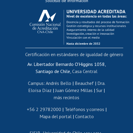
Solicitud de información
Evaluación docente
Calificación académica
Postulación al AUCAI
Funcionarias/os
Cursos internos de capacitación
Bienestar del personal
Certificación en estándares de igualdad de género
Portal de movilidad interna
Certificado de renta
Av. Libertador Bernardo O'Higgins 1058,
Santiago de Chile,
Casa Central
Certificado de renta honorarios
Gestión de correo uchile
Campus
:
Andrés Bello
|
Beauchef
|
Dra.
Editar páginas blancas
Eloísa Díaz
|
Juan Gómez Millas
|
Sur
|
más recintos
Extranjeras/os
Revalidación y reconocimiento de títulos
+56 2 29782000
|
Teléfonos y correos
|
Mapa del portal
|
Contacto
Postulación al Programa de Movilidad Estudiantil
Inscripción de asignaturas