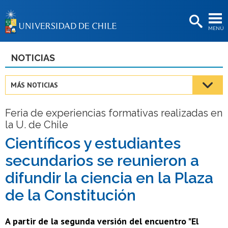
EXTENSIÓN
MENÚ
BIBLIOTECAS
LA UNIVERSIDAD
NOTICIAS
Postulantes
MÁS NOTICIAS
Estudiantes
Feria de experiencias formativas realizadas en
Académicas/os
la U. de Chile
Funcionarias/os
Científicos y estudiantes
secundarios se reunieron a
Egresadas/os
difundir la ciencia en la Plaza
de la Constitución
A partir de la segunda versión del encuentro "El