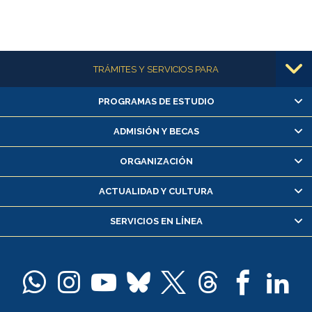
Más información
TRÁMITES Y SERVICIOS PARA
PROGRAMAS DE ESTUDIO
Alumnas/os y exalumnas/os
Matrícula en línea
ADMISIÓN Y BECAS
Inscripción y cambio de asignaturas
ORGANIZACIÓN
Consulta y certificado de notas
Certificado de alumno regular
ACTUALIDAD Y CULTURA
Servicio médico y dental
SERVICIOS EN LÍNEA
Pago de arancel y crédito alumnos
Pago de arancel y crédito exalumnos
Certificado de títulos y grados
Docentes
Postulación a concursos internos de investigación