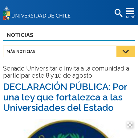
EXTENSIÓN
MENÚ
BIBLIOTECAS
LA UNIVERSIDAD
NOTICIAS
Postulantes
MÁS NOTICIAS
Estudiantes
Senado Universitario invita a la comunidad a
Académicas/os
participar este 8 y 10 de agosto
Funcionarias/os
DECLARACIÓN PÚBLICA: Por
una ley que fortalezca a las
Egresadas/os
Universidades del Estado