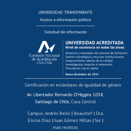
Consulta a bases de datos
UNIVERSIDAD TRANSPARENTE
Perfeccionamiento
Acceso a información pública
Editar Portafolio Académico
Solicitud de información
Evaluación docente
Calificación académica
Postulación al AUCAI
Funcionarias/os
Cursos internos de capacitación
Bienestar del personal
Certificación en estándares de igualdad de género
Portal de movilidad interna
Certificado de renta
Av. Libertador Bernardo O'Higgins 1058,
Santiago de Chile,
Casa Central
Certificado de renta honorarios
Gestión de correo uchile
Campus
:
Andrés Bello
|
Beauchef
|
Dra.
Editar páginas blancas
Eloísa Díaz
|
Juan Gómez Millas
|
Sur
|
más recintos
Extranjeras/os