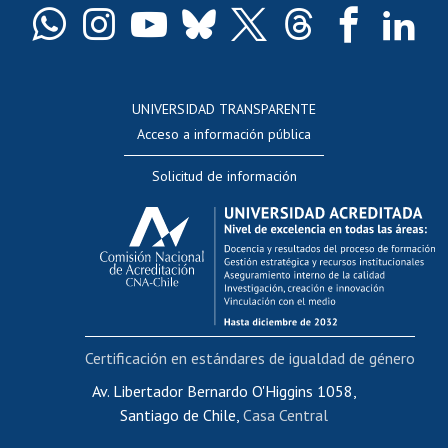
Docentes
Postulación a concursos internos de investigación
Consulta a bases de datos
UNIVERSIDAD TRANSPARENTE
Perfeccionamiento
Acceso a información pública
Editar Portafolio Académico
Solicitud de información
Evaluación docente
Calificación académica
Postulación al AUCAI
Funcionarias/os
Cursos internos de capacitación
Bienestar del personal
Certificación en estándares de igualdad de género
Portal de movilidad interna
Certificado de renta
Av. Libertador Bernardo O'Higgins 1058,
Santiago de Chile,
Casa Central
Certificado de renta honorarios
Gestión de correo uchile