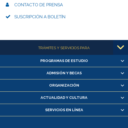
CONTACTO DE PRENSA
SUSCRIPCIÓN A BOLETÍN
Más información
TRÁMITES Y SERVICIOS PARA
PROGRAMAS DE ESTUDIO
Alumnas/os y exalumnas/os
Matrícula en línea
ADMISIÓN Y BECAS
Inscripción y cambio de asignaturas
ORGANIZACIÓN
Consulta y certificado de notas
Certificado de alumno regular
ACTUALIDAD Y CULTURA
Servicio médico y dental
SERVICIOS EN LÍNEA
Pago de arancel y crédito alumnos
Pago de arancel y crédito exalumnos
Certificado de títulos y grados