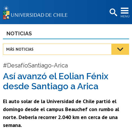
EXTENSIÓN
MENÚ
BIBLIOTECAS
LA UNIVERSIDAD
NOTICIAS
Postulantes
MÁS NOTICIAS
Estudiantes
#DesafíoSantiago-Arica
Académicas/os
Así avanzó el Eolian Fénix
Funcionarias/os
desde Santiago a Arica
Egresadas/os
El auto solar de la Universidad de Chile partió el
domingo desde el campus Beauchef con rumbo al
norte. Debería recorrer 2.040 km en cerca de una
semana.