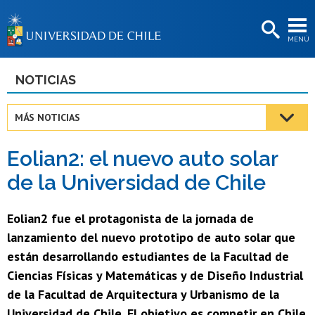
EXTENSIÓN
MENÚ
BIBLIOTECAS
LA UNIVERSIDAD
NOTICIAS
Postulantes
MÁS NOTICIAS
Estudiantes
Eolian2: el nuevo auto solar
Académicas/os
de la Universidad de Chile
Funcionarias/os
Eolian2 fue el protagonista de la jornada de
Egresadas/os
lanzamiento del nuevo prototipo de auto solar que
están desarrollando estudiantes de la Facultad de
Ciencias Físicas y Matemáticas y de Diseño Industrial
de la Facultad de Arquitectura y Urbanismo de la
Universidad de Chile. El objetivo es competir en Chile