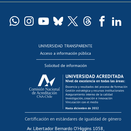
Pago de arancel y crédito exalumnos
Certificado de títulos y grados
Docentes
Postulación a concursos internos de investigación
Consulta a bases de datos
UNIVERSIDAD TRANSPARENTE
Perfeccionamiento
Acceso a información pública
Editar Portafolio Académico
Solicitud de información
Evaluación docente
Calificación académica
Postulación al AUCAI
Funcionarias/os
Cursos internos de capacitación
Bienestar del personal
Certificación en estándares de igualdad de género
Portal de movilidad interna
Certificado de renta
Av. Libertador Bernardo O'Higgins 1058,