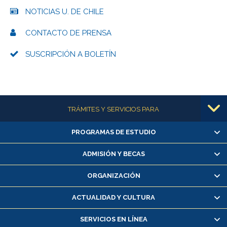
NOTICIAS U. DE CHILE
CONTACTO DE PRENSA
SUSCRIPCIÓN A BOLETÍN
Más información
TRÁMITES Y SERVICIOS PARA
PROGRAMAS DE ESTUDIO
Alumnas/os y exalumnas/os
Matrícula en línea
ADMISIÓN Y BECAS
Inscripción y cambio de asignaturas
ORGANIZACIÓN
Consulta y certificado de notas
Certificado de alumno regular
ACTUALIDAD Y CULTURA
Servicio médico y dental
SERVICIOS EN LÍNEA
Pago de arancel y crédito alumnos