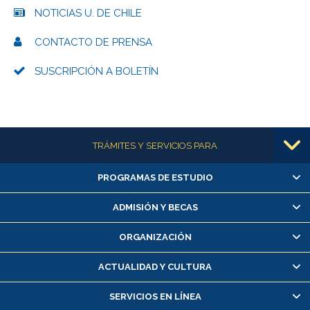
NOTICIAS U. DE CHILE
CONTACTO DE PRENSA
SUSCRIPCIÓN A BOLETÍN
Más información
TRÁMITES Y SERVICIOS PARA
PROGRAMAS DE ESTUDIO
Alumnas/os y exalumnas/os
Matrícula en línea
ADMISIÓN Y BECAS
Inscripción y cambio de asignaturas
ORGANIZACIÓN
Consulta y certificado de notas
Certificado de alumno regular
ACTUALIDAD Y CULTURA
Servicio médico y dental
SERVICIOS EN LÍNEA
Pago de arancel y crédito alumnos