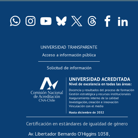
Pago de arancel y crédito exalumnos
Certificado de títulos y grados
Docentes
Postulación a concursos internos de investigación
Consulta a bases de datos
UNIVERSIDAD TRANSPARENTE
Perfeccionamiento
Acceso a información pública
Editar Portafolio Académico
Solicitud de información
Evaluación docente
Calificación académica
Postulación al AUCAI
Funcionarias/os
Cursos internos de capacitación
Bienestar del personal
Certificación en estándares de igualdad de género
Portal de movilidad interna
Certificado de renta
Av. Libertador Bernardo O'Higgins 1058,