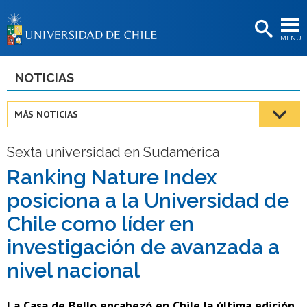
EXTENSIÓN
MENÚ
BIBLIOTECAS
LA UNIVERSIDAD
NOTICIAS
Postulantes
MÁS NOTICIAS
Estudiantes
Sexta universidad en Sudamérica
Académicas/os
Ranking Nature Index
Funcionarias/os
posiciona a la Universidad de
Egresadas/os
Chile como líder en
investigación de avanzada a
nivel nacional
La Casa de Bello encabezó en Chile la última edición