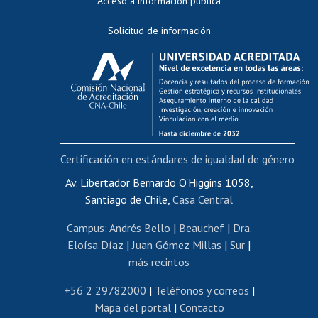
Acceso a información pública
Editar Portafolio Académico
Solicitud de información
Evaluación docente
Calificación académica
Postulación al AUCAI
Funcionarias/os
Cursos internos de capacitación
Bienestar del personal
Certificación en estándares de igualdad de género
Portal de movilidad interna
Certificado de renta
Av. Libertador Bernardo O'Higgins 1058,
Santiago de Chile,
Casa Central
Certificado de renta honorarios
Gestión de correo uchile
Campus
:
Andrés Bello
|
Beauchef
|
Dra.
Editar páginas blancas
Eloísa Díaz
|
Juan Gómez Millas
|
Sur
|
más recintos
Extranjeras/os
Revalidación y reconocimiento de títulos
+56 2 29782000
|
Teléfonos y correos
|
Mapa del portal
|
Contacto
Postulación al Programa de Movilidad Estudiantil