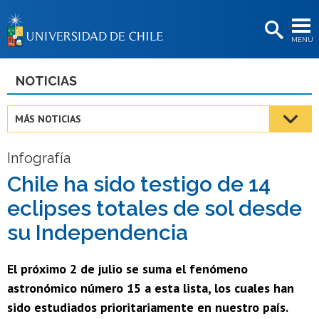
EXTENSIÓN
MENÚ
BIBLIOTECAS
LA UNIVERSIDAD
NOTICIAS
Postulantes
MÁS NOTICIAS
Estudiantes
Infografía
Académicas/os
Chile ha sido testigo de 14
Funcionarias/os
eclipses totales de sol desde
Egresadas/os
su Independencia
El próximo 2 de julio se suma el fenómeno
astronómico número 15 a esta lista, los cuales han
sido estudiados prioritariamente en nuestro país.