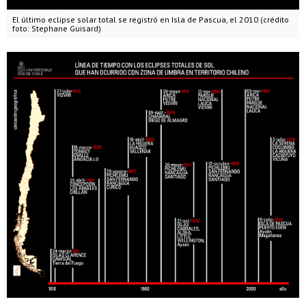
El último eclipse solar total se registró en Isla de Pascua, el 2010 (crédito
foto: Stephane Guisard)