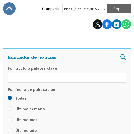
Compartir:
Copiar
https://uchile.cl/u155087
Subir
Por título o palabra clave
Todas
Última semana
Último mes
Último año