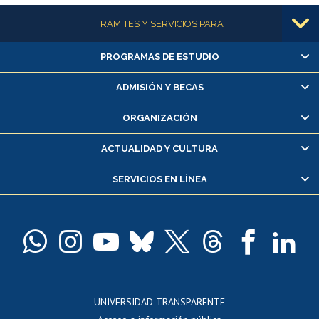
Más información
TRÁMITES Y SERVICIOS PARA
PROGRAMAS DE ESTUDIO
Alumnas/os y exalumnas/os
Matrícula en línea
ADMISIÓN Y BECAS
Inscripción y cambio de asignaturas
ORGANIZACIÓN
Consulta y certificado de notas
Certificado de alumno regular
ACTUALIDAD Y CULTURA
Servicio médico y dental
SERVICIOS EN LÍNEA
Pago de arancel y crédito alumnos
Pago de arancel y crédito exalumnos
Certificado de títulos y grados
Docentes
Postulación a concursos internos de investigación
Consulta a bases de datos
UNIVERSIDAD TRANSPARENTE
Perfeccionamiento