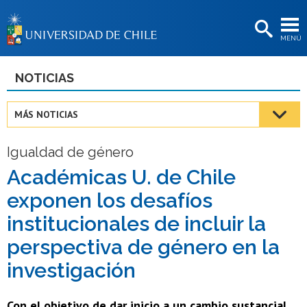
EXTENSIÓN
MENÚ
BIBLIOTECAS
LA UNIVERSIDAD
NOTICIAS
Postulantes
MÁS NOTICIAS
Estudiantes
Igualdad de género
Académicas/os
Académicas U. de Chile
Funcionarias/os
exponen los desafíos
Egresadas/os
institucionales de incluir la
perspectiva de género en la
investigación
Con el objetivo de dar inicio a un cambio sustancial