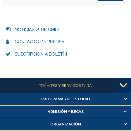
NOTICIAS U. DE CHILE
CONTACTO DE PRENSA
SUSCRIPCIÓN A BOLETÍN
Más información
TRÁMITES Y SERVICIOS PARA
PROGRAMAS DE ESTUDIO
Alumnas/os y exalumnas/os
Matrícula en línea
ADMISIÓN Y BECAS
Inscripción y cambio de asignaturas
ORGANIZACIÓN
Consulta y certificado de notas