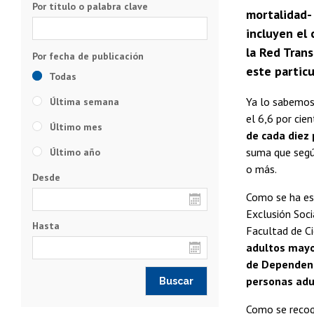
Por título o palabra clave
mortalidad-
incluyen el
la Red Trans
este particu
Todas
Ya lo sabemos
Última semana
el 6,6 por cie
Último mes
de cada diez 
suma que según
Último año
o más.
Desde
Como se ha est
Exclusión Soci
Hasta
Facultad de Ci
adultos mayo
de Dependenc
personas adu
Como se recog