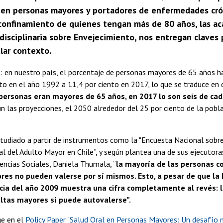
 en personas mayores y portadores de enfermedades cróni
 confinamiento de quienes tengan más de 80 años, las a
disciplinaria sobre Envejecimiento, nos entregan claves
lar contexto.
: en nuestro país, el porcentaje de personas mayores de 65 años
nto en el año 1992 a 11,4 por ciento en 2017, lo que se traduce en
personas eran mayores de 65 años, en 2017 lo son seis de cad
 las proyecciones, el 2050 alrededor del 25 por ciento de la pobl
udiado a partir de instrumentos como la "Encuesta Nacional sobre
al del Adulto Mayor en Chile”, y según plantea una de sus ejecutoras
encias Sociales, Daniela Thumala, “
la mayoría de las personas c
res no pueden valerse por sí mismos. Esto, a pesar de que la
ia del año 2009 muestra una cifra completamente al revés: l
ltas mayores sí puede autovalerse”.
e en el
Policy Paper "Salud Oral en Personas Mayores: Un desafío 