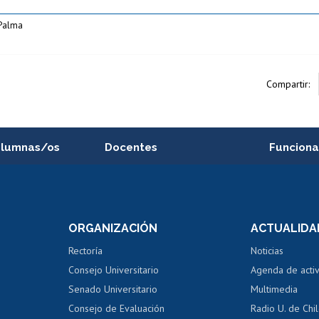
 Palma
Compartir:
alumnas/os
Docentes
Funciona
Postulación a concursos
Cursos inte
internos de investigación
capacitació
e asignaturas
Consulta a bases de datos
Bienestar d
 de notas
ORGANIZACIÓN
ACTUALIDA
Perfeccionamiento
Portal de m
 regular
Editar Portafolio Académico
Certificado
Rectoría
Noticias
tal
Evaluación docente
Certificado
Consejo Universitario
Agenda de acti
dito alumnos
honorarios
Calificación académica
Senado Universitario
Multimedia
dito exalumnos
Gestión de 
Consejo de Evaluación
Radio U. de Chi
Postulación al AUCAI
y grados