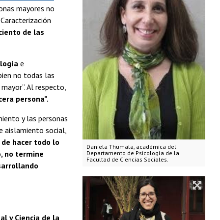
rsonas mayores no
 Caracterización
ciento de las
ología
e
bien no todas las
mayor”. Al respecto,
cera persona”.
miento y las personas
 aislamiento social,
 de hacer todo lo
Daniela Thumala, académica del
o, no termine
Departamento de Psicología de la
Facultad de Ciencias Sociales.
sarrollando
l y Ciencia de la