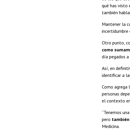
qué has visto 
también hablar
Mantener la co
incertidumbre 
Otro punto, c
como sumame
día pegados a 
Así, en defini
identificar a 
Como agrega l
personas depe
el contexto e
“Tenemos una 
pero
también 
Medicina.