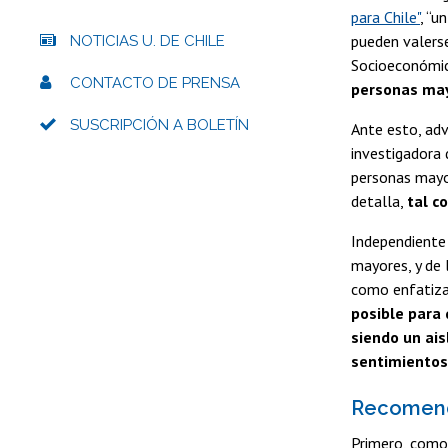
para Chile"
, “u
pueden valerse
NOTICIAS U. DE CHILE
Socioeconómica
CONTACTO DE PRENSA
personas may
SUSCRIPCIÓN A BOLETÍN
Ante esto, ad
investigadora 
personas mayor
detalla,
tal c
Independiente 
mayores, y de 
como enfatiza
posible para 
siendo un ais
sentimientos
Recomen
Primero, como