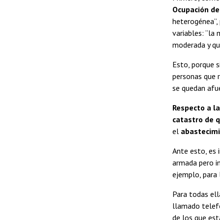
Ocupación de 
heterogénea”, 
variables: “la
moderada y que
Esto, porque s
personas que 
se quedan afue
Respecto a la
catastro de q
el
abastecimi
Ante esto, es
armada pero im
ejemplo, para 
Para todas ell
llamado telefó
de los que est