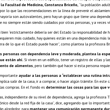
la Facultad de Medicina, Constanza Briceño,
“la población adul
por lo que las recomendaciones en la línea de prevenir el aislamie
 mayoría son autovalentes, pero hay un grupo que tiene una depende
 no siempre están siendo cuidados por otras personas, y a veces vi
i bien “estrictamente debería ser del Estado la responsabilidad de 
requieren más cuidado, hay quienes están en una dependencia más 
ra de lo que el Estado puede hacer”, como plantea la profesora Br
s personas con dependencia leve y moderada, plantea la espec
ue están ahí.
Si viven en un edificio, tener un registro de ellas y
ento de alimentos
, pero también qué hacer si esta persona requie
 importante
ayudar a las personas a “establecer una rutina intra
plica salir de la casa, ir a comprar, o hacer algún trámite. En este 
las compras. En el fondo es
determinar las cosas para las que vo
as, independiente de su nivel de dependencia, agrega la profesora 
nico desde la red fija de la casa”, dice, agregando que lo importan
án alrededor, para
mantener una comunicación permanente durant