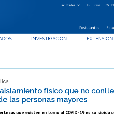
Facultades
U-Cursos
Mi Uc
Arquitectura y Urbanismo
Ciencias
Postulantes
Estu
Cs. Físicas y Matemáticas
ADOS
INVESTIGACIÓN
EXTENSIÓN
Cs. Químicas y Farmacéuticas
Cs. Veterinarias y Pecuarias
Derecho
Filosofía y Humanidades
Medicina
Estudios Avanzados en Educación
lica
Nutrición y Tecnología de
 aislamiento físico que no conll
Alimentos
 de las personas mayores
certezas que existen en torno al COVID-19 es su rápida p