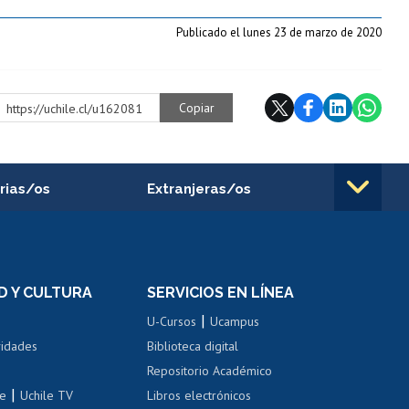
Publicado el lunes 23 de marzo de 2020
Copiar
https://uchile.cl/u162081
rias/os
Extranjeras/os
rnos de
Revalidación y reconocimiento
n
de títulos
el personal
Postulación al Programa de
Movilidad Estudiantil
D Y CULTURA
SERVICIOS EN LÍNEA
ovilidad interna
Inscripción de asignaturas
|
 de renta
U-Cursos
Ucampus
Cursos de español
 de renta
vidades
Biblioteca digital
Repositorio Académico
correo uchile
|
le
Uchile TV
Libros electrónicos