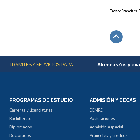
Texto: Francisca
Subir
Más información
TRÁMITES Y SERVICIOS PARA
Alumnas/os y ex
Matrícula en línea
Inscripción y cambio d
Consulta y certificado
PROGRAMAS DE ESTUDIO
ADMISIÓN Y BECAS
Certificado de alumno
Carreras y licenciaturas
DEMRE
Servicio médico y den
Bachillerato
Postulaciones
Pago de arancel y cré
Diplomados
Admisión especial
Pago de arancel y cré
Doctorados
Aranceles y créditos
Certificado de títulos 