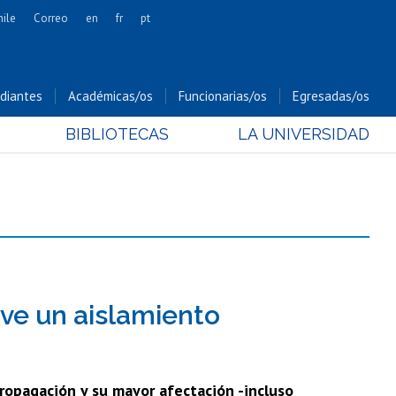
hile
Correo
en
fr
pt
Artes
Cs. Agronómicas
diantes
Académicas/os
Funcionarias/os
Egresadas/os
Cs. Forestales y Conservación
BIBLIOTECAS
LA UNIVERSIDAD
Cs. Sociales
Comunicación e Imagen
Economía y Negocios
Gobierno
Odontología
Estudios Internacionales
Bachillerato
eve un aislamiento
Hospital Clínico
ropagación y su mayor afectación -incluso