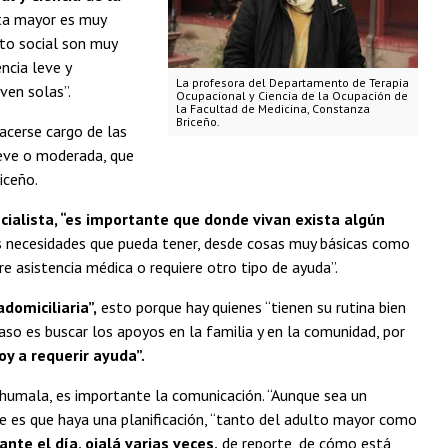
ta mayor es muy
nto social son muy
ncia leve y
La profesora del Departamento de Terapia
ven solas”.
Ocupacional y Ciencia de la Ocupación de
la Facultad de Medicina, Constanza
Briceño.
hacerse cargo de las
leve o moderada, que
iceño.
ialista, “es importante que donde vivan exista algún
 las necesidades que pueda tener, desde cosas muy básicas como
re asistencia médica o requiere otro tipo de ayuda”.
domiciliaria”,
esto porque hay quienes “tienen su rutina bien
caso es buscar los apoyos en la familia y en la comunidad, por
y a requerir ayuda”.
Thumala, es importante la comunicación. “Aunque sea un
te es que haya una planificación, “tanto del adulto mayor como
e el día, ojalá varias veces,
de reporte, de cómo está,