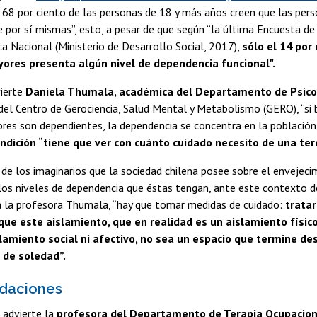
n 68 por ciento de las personas de 18 y más años creen que las pe
 por sí mismas”, esto, a pesar de que según “la última Encuesta de
 Nacional (Ministerio de Desarrollo Social, 2017),
sólo el 14 por 
ores presenta algún nivel de dependencia funcional".
vierte
Daniela Thumala, académica del Departamento de Psic
del Centro de Gerociencia, Salud Mental y Metabolismo (GERO), “si 
es son dependientes, la dependencia se concentra en la población 
ondición “tiene que ver con cuánto cuidado necesito de una ter
de los imaginarios que la sociedad chilena posee sobre el envejeci
los niveles de dependencia que éstas tengan, ante este contexto de
 la profesora Thumala, “hay que tomar medidas de cuidado:
tratar
que este aislamiento, que en realidad es un aislamiento físic
lamiento social ni afectivo, no sea un espacio que termine de
 de soledad”.
daciones
 advierte la
profesora del Departamento de Terapia Ocupaciona