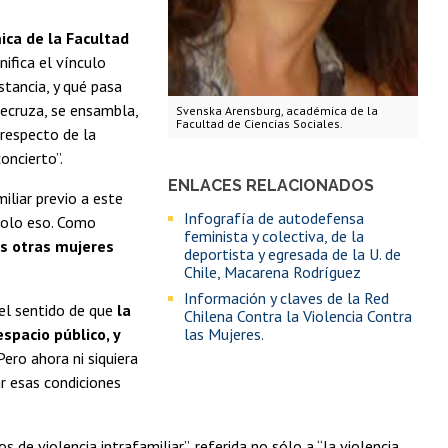
ca de la Facultad
gnifica el vínculo
stancia, y qué pasa
recruza, se ensambla,
Svenska Arensburg, académica de la
Facultad de Ciencias Sociales.
respecto de la
oncierto”.
ENLACES RELACIONADOS
iliar previo a este
Infografía de autodefensa
solo eso. Como
feminista y colectiva, de la
s otras mujeres
deportista y egresada de la U. de
Chile, Macarena Rodríguez
Información y claves de la Red
 el sentido de que
la
Chilena Contra la Violencia Contra
spacio público, y
las Mujeres.
ero ahora ni siquiera
r esas condiciones
de violencia intrafamiliar”, referida no sólo a “la violencia