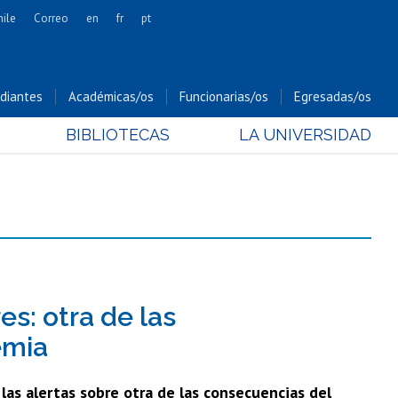
hile
Correo
en
fr
pt
Artes
Cs. Agronómicas
diantes
Académicas/os
Funcionarias/os
Egresadas/os
Cs. Forestales y Conservación
BIBLIOTECAS
LA UNIVERSIDAD
Cs. Sociales
Comunicación e Imagen
Economía y Negocios
Gobierno
Odontología
Estudios Internacionales
Bachillerato
es: otra de las
Hospital Clínico
emia
as alertas sobre otra de las consecuencias del