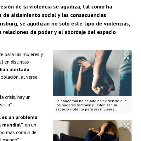
esión de la violencia se agudiza, tal como ha
s de aislamiento social y las consecuencias
sburg, se agudizan no solo este tipo de violencias,
 relaciones de poder y el abordaje del espacio
e para las mujeres y
l en distintas
 han alertado
oblación, al verse
a crisis, hay un
La pandemia ha dejado en evidencia que
tica”.
los hogares también pueden ser un
espacio violento para las mujeres.
al es un problema
l mundial”,
en un
 tipo más común de
el mundo”.