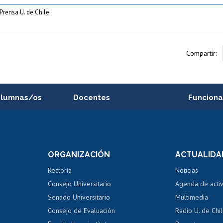
Prensa U. de Chile.
Compartir:
alumnas/os
Docentes
Funciona
Postulación a concursos
Cursos inte
internos de investigación
capacitació
e asignaturas
Consulta a bases de datos
Bienestar d
 de notas
ORGANIZACIÓN
ACTUALIDA
Perfeccionamiento
Portal de m
 regular
Editar Portafolio Académico
Certificado
Rectoría
Noticias
tal
Evaluación docente
Certificado
Consejo Universitario
Agenda de acti
dito alumnos
honorarios
Calificación académica
Senado Universitario
Multimedia
dito exalumnos
Gestión de 
Consejo de Evaluación
Radio U. de Chi
Postulación al AUCAI
y grados
Editar pági