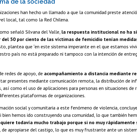
ma de la sociedad
nizaciones han hecho un llamado a que la comunidad preste atenció
vel local, tal como la Red Chilena.
como señaló Silvana del Valle,
la respuesta institucional no ha s
 del 50 por ciento de las víctimas de femicidio tenían medidas
sto, plantea que “en este sistema imperante en el que estamos vivi
estro país no está preparado ni tampoco con la intención de entreg
de redes de apoyo, de
acompañamiento a distancia mediante red
star presentes mediante comunicación remota, la distribución de inf
, así como el uso de aplicaciones para personas en situaciones de r
diferentes plataformas de organizaciones.
mación social y comunitaria a este fenómeno de violencia, concluye
si bien hemos ido construyendo una comunidad, lo que también hem
quiere todavía mucho trabajo porque si no muy rápidamente su
,
de apropiarse del castigo, lo que es muy frustrante ante un sistem