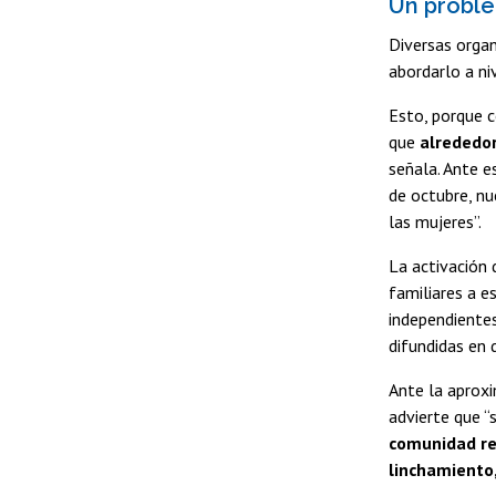
Un proble
Diversas orga
abordarlo a ni
Esto, porque 
que
alrededor
señala. Ante e
de octubre, nu
las mujeres”.
La activación 
familiares a e
independientes
difundidas en 
Ante la aproxi
advierte que “
comunidad re
linchamiento