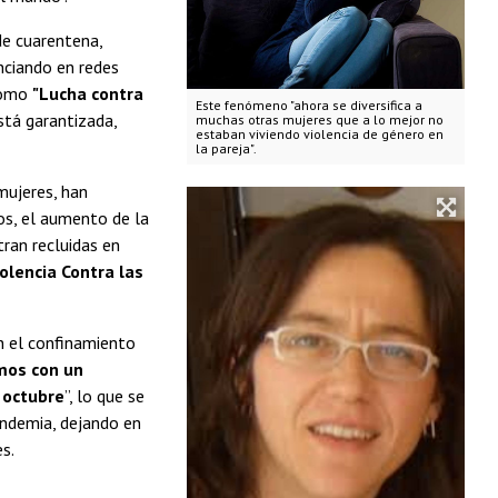
de cuarentena,
ciando en redes
 como
"Lucha contra
Este fenómeno "ahora se diversifica a
stá garantizada,
muchas otras mujeres que a lo mejor no
estaban viviendo violencia de género en
la pareja".
mujeres, han
dos, el aumento de la
tran recluidas en
iolencia Contra las
en el confinamiento
mos con un
 octubre
”, lo que se
andemia, dejando en
s.