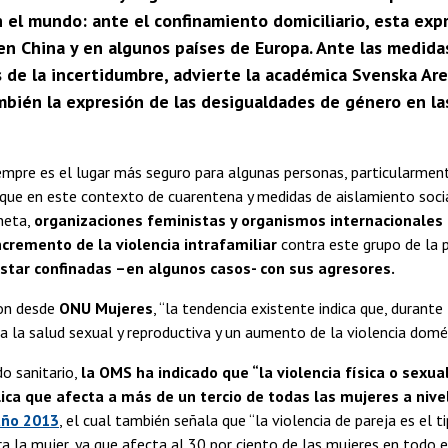
el mundo: ante el confinamiento domiciliario, esta expr
en China y en algunos países de Europa. Ante las medida
 de la incertidumbre, advierte la académica Svenska Aren
bién la expresión de las desigualdades de género en las
empre es el lugar más seguro para algunas personas, particularment
s que en este contexto de cuarentena y medidas de aislamiento socia
neta,
organizaciones feministas y organismos internacionales
ncremento de la violencia intrafamiliar
contra este grupo de la p
star confinadas –en algunos casos- con sus agresores.
on desde
ONU Mujeres
, “la tendencia existente indica que, durante l
 la salud sexual y reproductiva y un aumento de la violencia domés
o sanitario,
la OMS ha indicado que “la violencia física o sexu
ica que afecta a más de un tercio de todas las mujeres a nive
año 2013
, el cual también señala que “la violencia de pareja es el
ra la mujer, ya que afecta al 30 por ciento de las mujeres en todo 