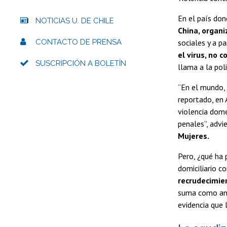
En el país do
NOTICIAS U. DE CHILE
China, organi
CONTACTO DE PRENSA
sociales y a p
el virus, no c
SUSCRIPCIÓN A BOLETÍN
llama a la pol
“En el mundo, 
reportado, en 
violencia domé
penales”, advi
Mujeres.
Pero, ¿qué ha 
domiciliario co
recrudecimien
suma como ante
evidencia que 