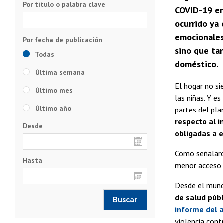
Por título o palabra clave
COVID-19 en 
ocurrido ya 
emocionales
sino que tam
Todas
doméstico.
Última semana
El hogar no si
Último mes
las niñas. Y e
Último año
partes del pla
respecto al i
Desde
obligadas a e
Como señalar
Hasta
menor acceso a
Desde el mund
de salud públ
informe del 
violencia cont