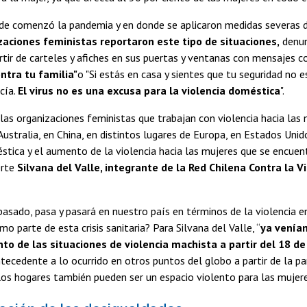
nde comenzó la pandemia y en donde se aplicaron medidas severas 
zaciones feministas reportaron este tipo de situaciones,
denun
artir de carteles y afiches en sus puertas y ventanas con mensajes
ontra tu familia"
o "Si estás en casa y sientes que tu seguridad no e
icía.
El virus no es una excusa para la violencia doméstica
".
las organizaciones feministas que trabajan con violencia hacia las 
Australia, en China, en distintos lugares de Europa, en Estados Uni
stica y el aumento de la violencia hacia las mujeres que se encuen
erte
Silvana del Valle, integrante de la Red Chilena Contra la V
pasado, pasa y pasará en nuestro país en términos de la violencia 
mo parte de esta crisis sanitaria? Para Silvana del Valle, “
ya venía
to de las situaciones de violencia machista a partir del 18 de
cedente a lo ocurrido en otros puntos del globo a partir de la p
los hogares también pueden ser un espacio violento para las mujere