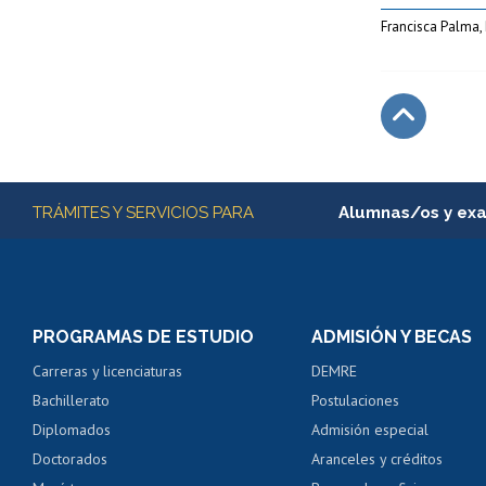
Francisca Palma, 
Subir
Más información
TRÁMITES Y SERVICIOS PARA
Alumnas/os y ex
Matrícula en línea
Inscripción y cambio d
Consulta y certificado
PROGRAMAS DE ESTUDIO
ADMISIÓN Y BECAS
Certificado de alumno
Carreras y licenciaturas
DEMRE
Servicio médico y den
Bachillerato
Postulaciones
Pago de arancel y cré
Diplomados
Admisión especial
Pago de arancel y cré
Doctorados
Aranceles y créditos
Certificado de títulos 