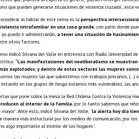
 sino que pueden generarse situaciones de violencia cruzada”, esta v
onsiderar al hablar de este tema es la
perspectiva interseccional
iolencia intrafamiliar en una casa grande
, con patio donde pue
 yo puedo ir administrando,
a tener una situación de hacinamien
entre otros factores.
omo indicó Silvana del Valle en entrevista con Radio Universidad d
olítico.
“Las manifestaciones del neoliberalismo se muestran 
 más explotados, y dentro de estos sectores las mujeres somo
 somos las mujeres las que subsistimos con trabajos precarios, (…)
estando en los grupos de riesgo estamos más vulnerables, las anci
ertas que pone sobre la mesa la Red Chilena Contra la Violencia Hac
roducen al interior de la familia
, por lo tanto sabemos que niños
ayor”. Ante esto, indicó Silvana del Valle, “
la alerta hoy día tie
 manera más estructural por los medios de comunicación, por los mi
 algo importante al interior de los hogares”.