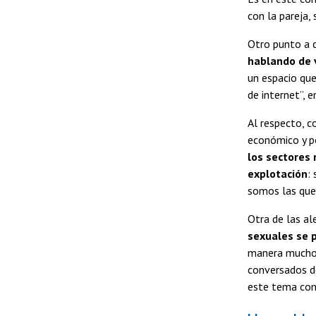
con la pareja,
Otro punto a c
hablando de v
un espacio que
de internet”, 
Al respecto, c
económico y p
los sectores
explotación
:
somos las que 
Otra de las al
sexuales se p
manera mucho m
conversados de
este tema como