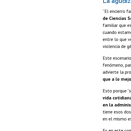
La agudiz
“El encierro f
de Ciencias S
familiar que e
cuando estamos
entre lo que v
violencia de g
Este escenario
fenómeno, par
advierte la pr
que a lo mejo
Esto porque “s
vida cotidian
en la adminis
tiene esos dos
en el mismo e
Es en este con