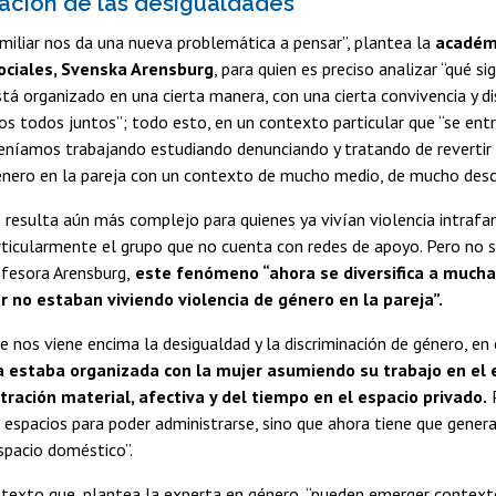
ación de las desigualdades
amiliar nos da una nueva problemática a pensar”, plantea la
académi
ociales, Svenska Arensburg
, para quien es preciso analizar “qué si
stá organizado en una cierta manera, con una cierta convivencia y di
 todos juntos”; todo esto, en un contexto particular que “se ent
eníamos trabajando estudiando denunciando y tratando de revertir 
énero en la pareja con un contexto de mucho medio, de mucho desc
 resulta aún más complejo para quienes ya vivían violencia intrafam
ticularmente el grupo que no cuenta con redes de apoyo. Pero no 
ofesora Arensburg,
este fenómeno “ahora se diversifica a mucha
r no estaban viviendo violencia de género en la pareja”.
e nos viene encima la desigualdad y la discriminación de género, en
a estaba organizada con la mujer asumiendo su trabajo en el e
tración material, afectiva y del tiempo en el espacio privado.
P
 espacios para poder administrarse, sino que ahora tiene que genera
spacio doméstico”.
texto que, plantea la experta en género, “pueden emerger contextos 