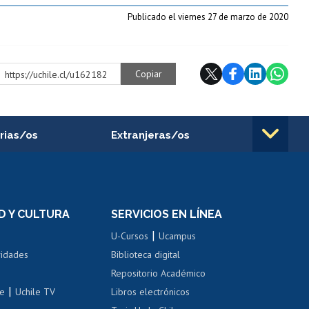
Publicado el viernes 27 de marzo de 2020
Copiar
https://uchile.cl/u162182
rias/os
Extranjeras/os
rnos de
Revalidación y reconocimiento
n
de títulos
el personal
Postulación al Programa de
Movilidad Estudiantil
D Y CULTURA
SERVICIOS EN LÍNEA
ovilidad interna
Inscripción de asignaturas
|
 de renta
U-Cursos
Ucampus
Cursos de español
 de renta
vidades
Biblioteca digital
Repositorio Académico
correo uchile
|
le
Uchile TV
Libros electrónicos
nas blancas