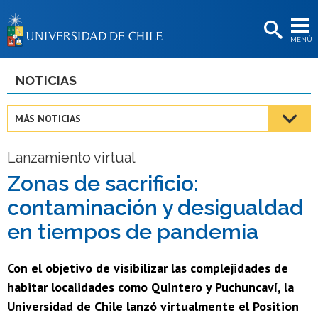
EXTENSIÓN
MENÚ
BIBLIOTECAS
LA UNIVERSIDAD
NOTICIAS
Postulantes
MÁS NOTICIAS
Estudiantes
Lanzamiento virtual
Académicas/os
Zonas de sacrificio:
Funcionarias/os
contaminación y desigualdad
Egresadas/os
en tiempos de pandemia
Con el objetivo de visibilizar las complejidades de
habitar localidades como Quintero y Puchuncaví, la
Universidad de Chile lanzó virtualmente el Position