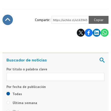
Compartir:
Copiar
https://uchile.cl/u163943
Subir
Por título o palabra clave
Todas
Última semana