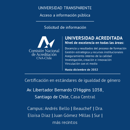
Consulta a bases de datos
UNIVERSIDAD TRANSPARENTE
Perfeccionamiento
Acceso a información pública
Editar Portafolio Académico
Solicitud de información
Evaluación docente
Calificación académica
Postulación al AUCAI
Funcionarias/os
Cursos internos de capacitación
Bienestar del personal
Certificación en estándares de igualdad de género
Portal de movilidad interna
Certificado de renta
Av. Libertador Bernardo O'Higgins 1058,
Santiago de Chile,
Casa Central
Certificado de renta honorarios
Gestión de correo uchile
Campus
:
Andrés Bello
|
Beauchef
|
Dra.
Editar páginas blancas
Eloísa Díaz
|
Juan Gómez Millas
|
Sur
|
más recintos
Extranjeras/os