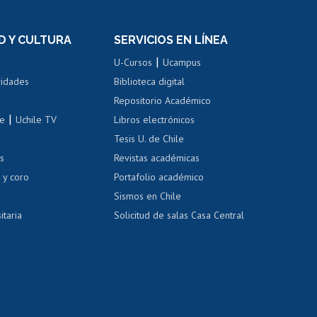
n
de títulos
el personal
Postulación al Programa de
Movilidad Estudiantil
D Y CULTURA
SERVICIOS EN LÍNEA
ovilidad interna
Inscripción de asignaturas
|
 de renta
U-Cursos
Ucampus
Cursos de español
 de renta
vidades
Biblioteca digital
Repositorio Académico
correo uchile
|
le
Uchile TV
Libros electrónicos
nas blancas
Tesis U. de Chile
os
Revistas académicas
, sexual y violencia
Denuncias administrativas
 y coro
Portafolio académico
Sismos en Chile
itaria
Solicitud de salas Casa Central