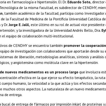
oria en farmacología e hipertensión. El Dr.
Eduardo Soto,
director 
Tecnológica de la misma facultad, es subdirector de CENDHY, mient
ún
, también académico de la facultad, participa como Investigador 
 de la Facultad de Medicina de la Pontificia Universidad Católica de
a
y Dr.
Jorge E. Jalil,
este último en su rol de actual vice presidente
ertensión; y la investigadora de la Universidad Andrés Bello, Dra.
Ey
el equipo de colaboración multi-institucional.
etivos de CENDHY se encuentra también
promover la cooperación 
equipo de investigación con colaboradores que aportarán desde su e
sistemas de liberación, metodologías analíticas, síntesis y análisis 
gicos, y angiotensina como molécula clave en la hipertensión.
o de nuevos medicamentos es un proceso largo
que involucra es
ncentración efectiva en la que ejerce su efecto terapéutico, la ruta
 cuerpo humano, la velocidad a la que actúa y los efectos secunda
tre muchos otros aspectos. La naturaleza de un nuevo medicament
ma de entrega.
 bucal de entrega de fármacos por impresión inkjet de proteínas y 