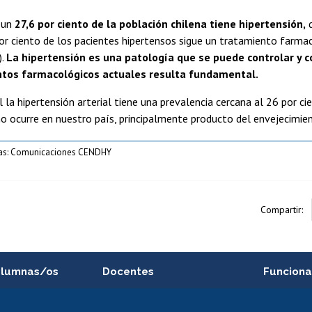
 un
27,6 por ciento de la población chilena tiene hipertensión,
q
por ciento de los pacientes hipertensos sigue un tratamiento farm
).
La hipertensión es una patología que se puede controlar y c
ntos farmacológicos actuales resulta fundamental.
l la hipertensión arterial tiene una prevalencia cercana al 26 por 
 ocurre en nuestro país, principalmente producto del envejecimien
fías: Comunicaciones CENDHY
Compartir:
alumnas/os
Docentes
Funciona
Postulación a concursos
Cursos inte