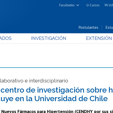
Facultades
U-Cursos
Mi Uc
Arquitectura y Urbanismo
Ciencias
Postulantes
Estu
Cs. Físicas y Matemáticas
ADOS
INVESTIGACIÓN
EXTENSIÓN
Cs. Químicas y Farmacéuticas
Cs. Veterinarias y Pecuarias
Derecho
Filosofía y Humanidades
Medicina
Estudios Avanzados en Educación
laborativo e interdisciplinario
Nutrición y Tecnología de
centro de investigación sobre h
Alimentos
tuye en la Universidad de Chile
 Nuevos Fármacos para Hipertensión (CENDHY por sus sigl