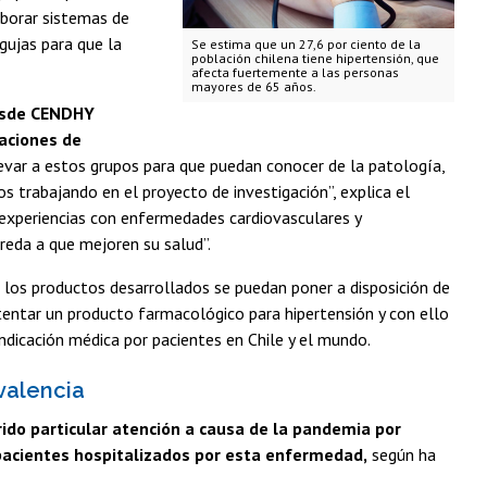
aborar sistemas de
agujas para que la
Se estima que un 27,6 por ciento de la
población chilena tiene hipertensión, que
afecta fuertemente a las personas
mayores de 65 años.
desde CENDHY
zaciones de
levar a estos grupos para que puedan conocer de la patología,
 trabajando en el proyecto de investigación”, explica el
 experiencias con enfermedades cardiovasculares y
eda a que mejoren su salud”.
a, los productos desarrollados se puedan poner a disposición de
atentar un producto farmacológico para hipertensión y con ello
ndicación médica por pacientes en Chile y el mundo.
evalencia
do particular atención a causa de la pandemia por
n pacientes hospitalizados por esta enfermedad,
según ha