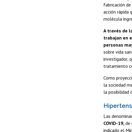
fabricación de
acción rápida 
molécula ingre
A través de 
trabajan en e
personas may
sobre vida san
investigador, 
tratamiento c
Como proyecció
la sociedad m
la posibilidad
Hipertens
Las denominad
COVID-19,
de 
indicado el Min