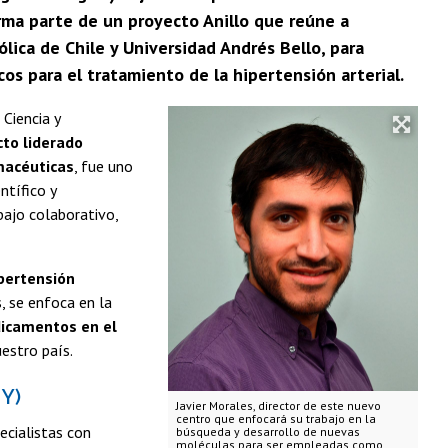
rma parte de un proyecto Anillo que reúne a
ólica de Chile y Universidad Andrés Bello, para
s para el tratamiento de la hipertensión arterial.
Ciencia y
cto liderado
rmacéuticas
, fue uno
ntífico y
bajo colaborativo,
pertensión
, se enfoca en la
icamentos en el
estro país.
Y)
Javier Morales, director de este nuevo
centro que enfocará su trabajo en la
cialistas con
búsqueda y desarrollo de nuevas
moléculas para ser empleadas como