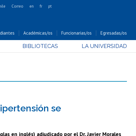
hile
Correo
en
fr
pt
Artes
Cs. Agronómicas
diantes
Académicas/os
Funcionarias/os
Egresadas/os
Cs. Forestales y Conservación
BIBLIOTECAS
LA UNIVERSIDAD
Cs. Sociales
Comunicación e Imagen
Economía y Negocios
Gobierno
Odontología
Estudios Internacionales
Bachillerato
ipertensión se
Hospital Clínico
as en inglés) adjudicado por el Dr. Javier Morales