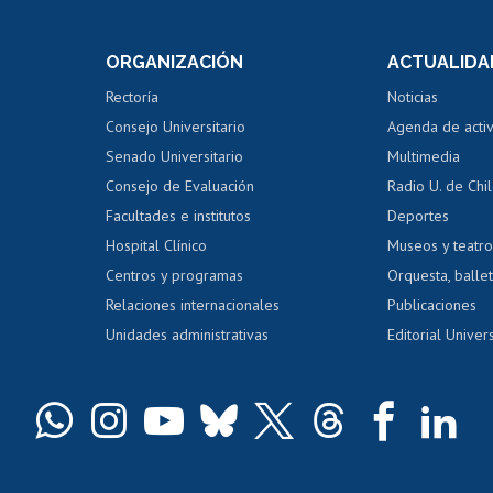
internos de investigación
capacitació
e asignaturas
Consulta a bases de datos
Bienestar d
 de notas
ORGANIZACIÓN
ACTUALIDA
Perfeccionamiento
Portal de m
 regular
Editar Portafolio Académico
Certificado
Rectoría
Noticias
tal
Evaluación docente
Certificado
Consejo Universitario
Agenda de acti
dito alumnos
honorarios
Calificación académica
Senado Universitario
Multimedia
dito exalumnos
Gestión de 
Consejo de Evaluación
Radio U. de Chi
Postulación al AUCAI
y grados
Editar pági
Facultades e institutos
Deportes
Hospital Clínico
Museos y teatr
da tecnológica
Tarjeta TUI
Wifi
Acoso laboral
s
Centros y programas
Orquesta, ballet
Relaciones internacionales
Publicaciones
Unidades administrativas
Editorial Univers