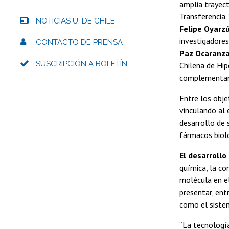
amplia trayect
Transferencia 
NOTICIAS U. DE CHILE
Felipe Oyarz
investigadores
CONTACTO DE PRENSA
Paz Ocaranz
SUSCRIPCIÓN A BOLETÍN
Chilena de Hip
complementan 
Entre los obj
vinculando al 
desarrollo de 
fármacos bioló
El desarroll
química, la co
molécula en el
presentar, en
como el siste
“La tecnología