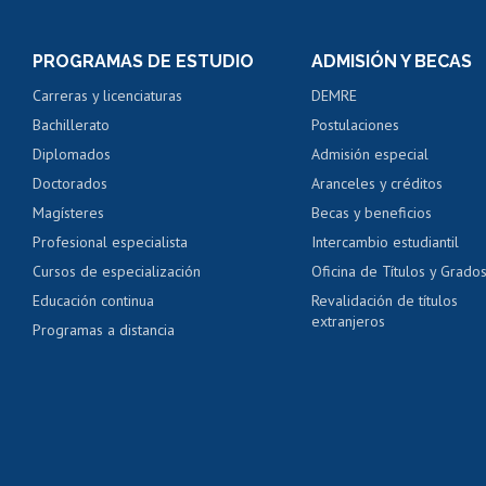
Inscripción y cambio d
Consulta y certificado
PROGRAMAS DE ESTUDIO
ADMISIÓN Y BECAS
Certificado de alumno
Carreras y licenciaturas
DEMRE
Servicio médico y den
Bachillerato
Postulaciones
Pago de arancel y cré
Diplomados
Admisión especial
Pago de arancel y cré
Doctorados
Aranceles y créditos
Certificado de títulos 
Magísteres
Becas y beneficios
Profesional especialista
Intercambio estudiantil
Mi Uchile
Ayu
Cursos de especialización
Oficina de Títulos y Grado
Educación continua
Revalidación de títulos
extranjeros
Programas a distancia