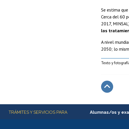
Se estima que
Cerca del 60 
2017, MINSAL
los tratamie
A nivel mundia
2050; lo mismo
Texto y fotogra
Subir
Más información
TRÁMITES Y SERVICIOS PARA
Alumnas/os y ex
Matrícula en línea