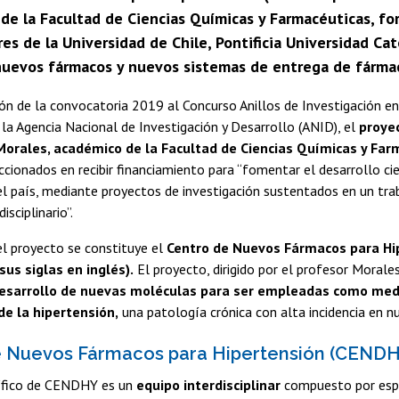
de la Facultad de Ciencias Químicas y Farmacéuticas, fo
es de la Universidad de Chile, Pontificia Universidad Cat
 nuevos fármacos y nuevos sistemas de entrega de fármaco
n de la convocatoria 2019 al Concurso Anillos de Investigación en 
la Agencia Nacional de Investigación y Desarrollo (ANID), el
proye
 Morales, académico de la Facultad de Ciencias Químicas y Fa
ccionados en recibir financiamiento para “fomentar el desarrollo cie
l país, mediante proyectos de investigación sustentados en un tra
isciplinario”.
l proyecto se constituye el
Centro de Nuevos Fármacos para Hi
us siglas en inglés).
El proyecto, dirigido por el profesor Morales
esarrollo de nuevas moléculas para ser empleadas como med
e la hipertensión,
una patología crónica con alta incidencia en nu
e Nuevos Fármacos para Hipertensión (CENDH
tífico de CENDHY es un
equipo interdisciplinar
compuesto por espe