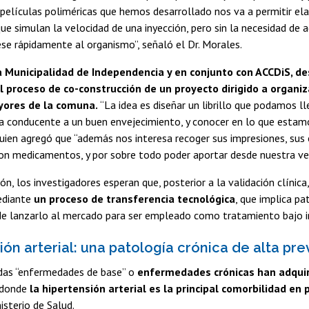
 películas poliméricas que hemos desarrollado nos va a permitir el
que simulan la velocidad de una inyección, pero sin la necesidad de 
se rápidamente al organismo”, señaló el Dr. Morales.
la Municipalidad de Independencia y en conjunto con ACCDiS, 
l proceso de co-construcción de un proyecto dirigido a organi
ores de la comuna.
“La idea es diseñar un librillo que podamos l
a conducente a un buen envejecimiento, y conocer en lo que estamos
quien agregó que “además nos interesa recoger sus impresiones, sus
on medicamentos, y por sobre todo poder aportar desde nuestra ver
n, los investigadores esperan que, posterior a la validación clínic
ediante
un proceso de transferencia tecnológica
, que implica p
 de lanzarlo al mercado para ser empleado como tratamiento bajo i
ión arterial: una patología crónica de alta pr
as “enfermedades de base” o
enfermedades crónicas han adquiri
donde
la hipertensión arterial es la principal comorbilidad e
isterio de Salud.