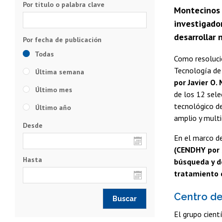
Por título o palabra clave
Montecinos 
investigador
desarrollar
Todas
Como resolució
Tecnología de 
Última semana
por Javier O.
Último mes
de los 12 sele
tecnológico de
Último año
amplio y multid
Desde
En el marco de
(CENDHY por s
Hasta
búsqueda y d
tratamiento d
Centro d
El grupo cien