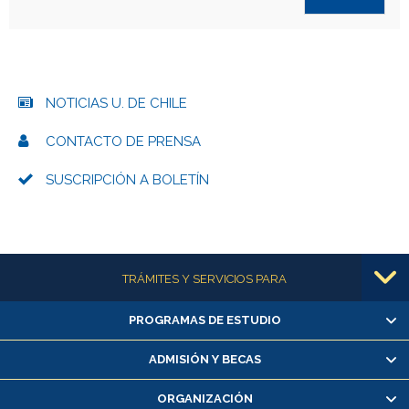
NOTICIAS U. DE CHILE
CONTACTO DE PRENSA
SUSCRIPCIÓN A BOLETÍN
Más información
TRÁMITES Y SERVICIOS PARA
PROGRAMAS DE ESTUDIO
Alumnas/os y exalumnas/os
Matrícula en línea
ADMISIÓN Y BECAS
Inscripción y cambio de asignaturas
ORGANIZACIÓN
Consulta y certificado de notas