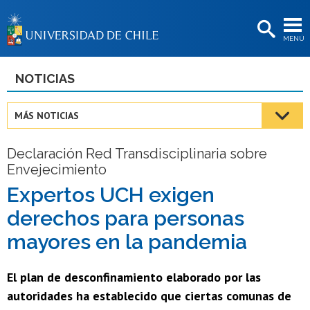
EXTENSIÓN
MENÚ
BIBLIOTECAS
LA UNIVERSIDAD
NOTICIAS
Postulantes
MÁS NOTICIAS
Estudiantes
Declaración Red Transdisciplinaria sobre
Académicas/os
Envejecimiento
Funcionarias/os
Expertos UCH exigen
derechos para personas
Egresadas/os
mayores en la pandemia
El plan de desconfinamiento elaborado por las
autoridades ha establecido que ciertas comunas de