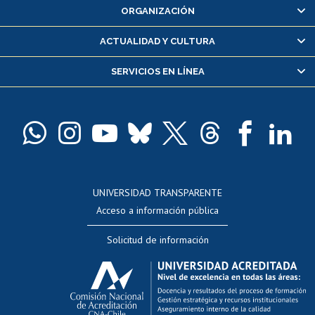
ORGANIZACIÓN
Consulta y certificado de notas
Certificado de alumno regular
ACTUALIDAD Y CULTURA
Servicio médico y dental
SERVICIOS EN LÍNEA
Pago de arancel y crédito alumnos
Pago de arancel y crédito exalumnos
Certificado de títulos y grados
Docentes
Postulación a concursos internos de investigación
Consulta a bases de datos
UNIVERSIDAD TRANSPARENTE
Perfeccionamiento
Acceso a información pública
Editar Portafolio Académico
Solicitud de información
Evaluación docente
Calificación académica
Postulación al AUCAI
Funcionarias/os