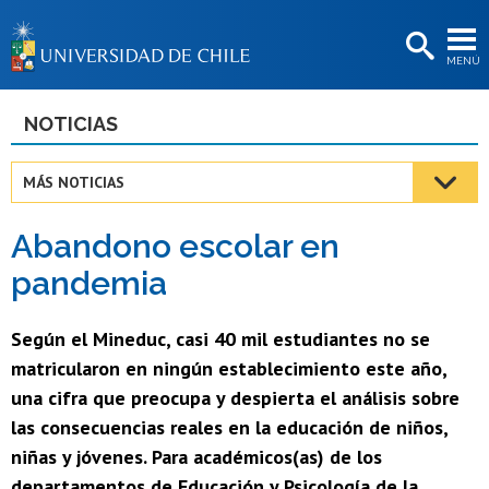
EXTENSIÓN
MENÚ
BIBLIOTECAS
LA UNIVERSIDAD
NOTICIAS
Postulantes
MÁS NOTICIAS
Estudiantes
Abandono escolar en
Académicas/os
pandemia
Funcionarias/os
Según el Mineduc, casi 40 mil estudiantes no se
Egresadas/os
matricularon en ningún establecimiento este año,
una cifra que preocupa y despierta el análisis sobre
las consecuencias reales en la educación de niños,
niñas y jóvenes. Para académicos(as) de los
departamentos de Educación y Psicología de la