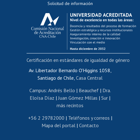
Solicitud de información
Evaluación docente
Calificación académica
Postulación al AUCAI
Funcionarias/os
Cursos internos de capacitación
Bienestar del personal
Certificación en estándares de igualdad de género
Portal de movilidad interna
Certificado de renta
Av. Libertador Bernardo O'Higgins 1058,
Santiago de Chile,
Casa Central
Certificado de renta honorarios
Gestión de correo uchile
Campus
:
Andrés Bello
|
Beauchef
|
Dra.
Editar páginas blancas
Eloísa Díaz
|
Juan Gómez Millas
|
Sur
|
más recintos
Extranjeras/os
Revalidación y reconocimiento de títulos
+56 2 29782000
|
Teléfonos y correos
|
Mapa del portal
|
Contacto
Postulación al Programa de Movilidad Estudiantil
Inscripción de asignaturas