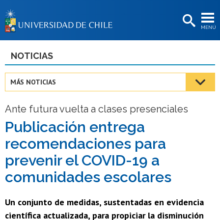
EXTENSIÓN
MENÚ
BIBLIOTECAS
LA UNIVERSIDAD
NOTICIAS
Postulantes
MÁS NOTICIAS
Estudiantes
Ante futura vuelta a clases presenciales
Académicas/os
Publicación entrega
Funcionarias/os
recomendaciones para
Egresadas/os
prevenir el COVID-19 a
comunidades escolares
Un conjunto de medidas, sustentadas en evidencia
científica actualizada, para propiciar la disminución