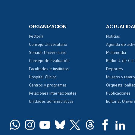
Postulación a concursos
Cursos inte
internos de investigación
capacitació
e asignaturas
Consulta a bases de datos
Bienestar d
 de notas
ORGANIZACIÓN
ACTUALIDA
Perfeccionamiento
Portal de m
 regular
Editar Portafolio Académico
Certificado
Rectoría
Noticias
tal
Evaluación docente
Certificado
Consejo Universitario
Agenda de acti
dito alumnos
honorarios
Calificación académica
Senado Universitario
Multimedia
dito exalumnos
Gestión de 
Consejo de Evaluación
Radio U. de Chi
Postulación al AUCAI
y grados
Editar pági
Facultades e institutos
Deportes
Hospital Clínico
Museos y teatr
da tecnológica
Tarjeta TUI
Wifi
Acoso laboral
s
Centros y programas
Orquesta, ballet
Relaciones internacionales
Publicaciones
Unidades administrativas
Editorial Univers