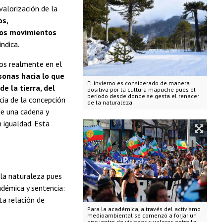
valorización de la
os,
los movimientos
 indica.
os realmente en el
sonas hacia lo que
El invierno es considerado de manera
e la tierra, del
positiva por la cultura mapuche pues el
periodo desde donde se gesta el renacer
ncia de la concepción
de la naturaleza
de una cadena y
 igualdad. Esta
la naturaleza pues
adémica y sentencia:
ta relación de
Para la académica, a través del activismo
medioambiental se comenzó a forjar un
encuentro de visiones y valores entre la