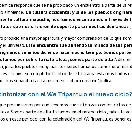
adémica responde que se ha propiciado un encuentro a partir de la re
io ambiente. "
La cultura occidental y la de los pueblos originari
nte la cultura mapuche, nos fuimos encontrando a través de 
ales que nos sirvieron de soporte para nuestras demandas
",
ro propició una mayor apertura y mayor comprensión de lo que som
y el universo.
Este encuentro fue abriendo la mirada de las per
riginarios venimos diciendo hace mucho tiempo: Somos parte d
estamos por sobre la naturaleza, somos parte de ella
. A difere
ca, para los pueblos indígenas, los seres humanos somos uno más 
 es el universo completo. Dentro de esta trama estamos todos en
e nos separaba tan tajantemente ahora nos une", indica.
sintonizar con el We Tripantu o el nuevo ciclo?
ue preguntarnos por qué tenemos que sintonizar con los ciclos de 
za. Somos parte de ella. Estamos en el mismo ciclo", indica la ac
s en este período, con la celebración del We Tripantu, es poner es