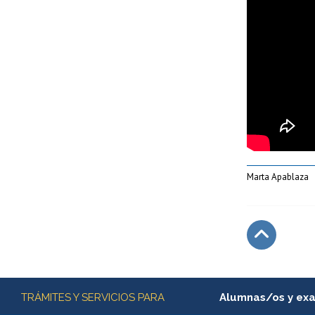
Marta Apablaza
Subir
Más información
TRÁMITES Y SERVICIOS PARA
Alumnas/os y ex