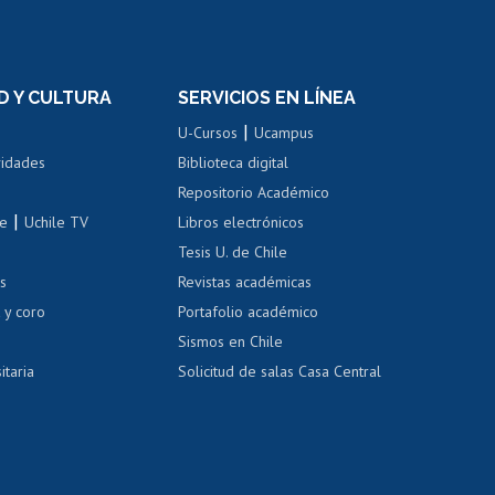
rnos de
Revalidación y reconocimiento
n
de títulos
el personal
Postulación al Programa de
Movilidad Estudiantil
D Y CULTURA
SERVICIOS EN LÍNEA
ovilidad interna
Inscripción de asignaturas
|
 de renta
U-Cursos
Ucampus
Cursos de español
 de renta
vidades
Biblioteca digital
Repositorio Académico
correo uchile
|
le
Uchile TV
Libros electrónicos
nas blancas
Tesis U. de Chile
os
Revistas académicas
, sexual y violencia
Denuncias administrativas
 y coro
Portafolio académico
Sismos en Chile
itaria
Solicitud de salas Casa Central