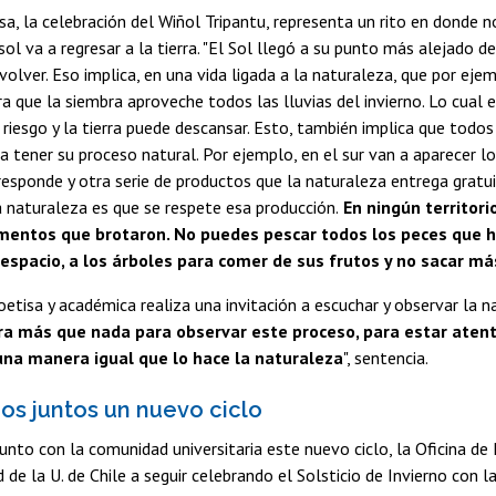
sa, la celebración del Wiñol Tripantu, representa un rito en donde
ol va a regresar a la tierra. "El Sol llegó a su punto más alejado de
volver. Eso implica, en una vida ligada a la naturaleza, que por e
a que la siembra aproveche todos las lluvias del invierno. Lo cual e
riesgo y la tierra puede descansar. Esto, también implica que todo
 a tener su proceso natural. Por ejemplo, en el sur van a aparecer l
esponde y otra serie de productos que la naturaleza entrega gratu
a naturaleza es que se respete esa producción.
En ningún territor
ementos que brotaron. No puedes pescar todos los peces que h
 espacio, a los árboles para comer de sus frutos y no sacar má
oetisa y académica realiza una invitación a escuchar y observar la na
ra más que nada para observar este proceso, para estar aten
una manera igual que lo hace la naturaleza
", sentencia.
s juntos un nuevo ciclo
junto con la comunidad universitaria este nuevo ciclo, la Oficina de 
de la U. de Chile a seguir celebrando el Solsticio de Invierno con la