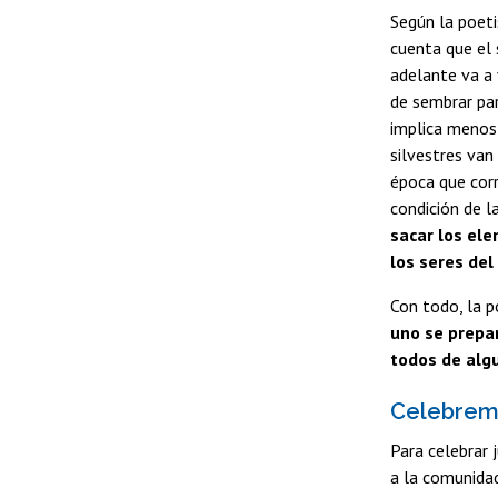
Según la poeti
cuenta que el s
adelante va a 
de sembrar par
implica menos 
silvestres van
época que corr
condición de l
sacar los el
los seres del
Con todo, la p
uno se prepa
todos de alg
Celebremo
Para celebrar 
a la comunidad 