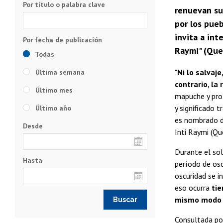
Por título o palabra clave
renuevan su
por los pueb
invita a int
Raymi" (Quec
Todas
"
Ni lo salvaj
Última semana
contrario, la
Último mes
mapuche y prof
y significado t
Último año
es nombrado d
Desde
Inti Raymi (Qu
Durante el sols
Hasta
período de osc
oscuridad se i
eso ocurra
tie
mismo modo q
Consultada por