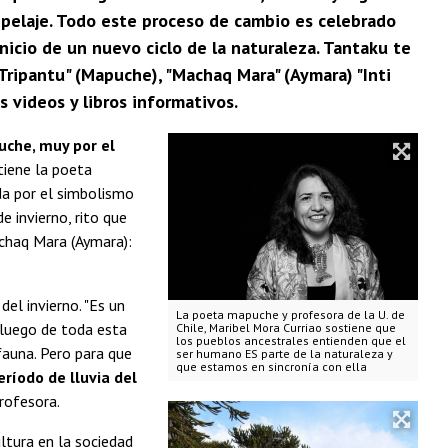
 pelaje. Todo este proceso de cambio es celebrado
inicio de un nuevo ciclo de la naturaleza. Tantaku te
 Tripantu" (Mapuche), "Machaq Mara" (Aymara) "Inti
s videos y libros informativos.
uche, muy por el
stiene la poeta
da por el simbolismo
e invierno, rito que
chaq Mara (Aymara):
del invierno. "Es un
La poeta mapuche y profesora de la U. de
 luego de toda esta
Chile, Maribel Mora Curriao sostiene que
los pueblos ancestrales entienden que el
fauna. Pero para que
ser humano ES parte de la naturaleza y
que estamos en sincronía con ella
eríodo de lluvia del
 profesora.
ltura en la sociedad