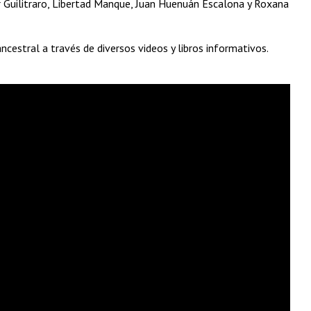
ñir Guilitraro, Libertad Manque, Juan Huenuán Escalona y Roxana
ancestral a través de diversos videos y libros informativos.