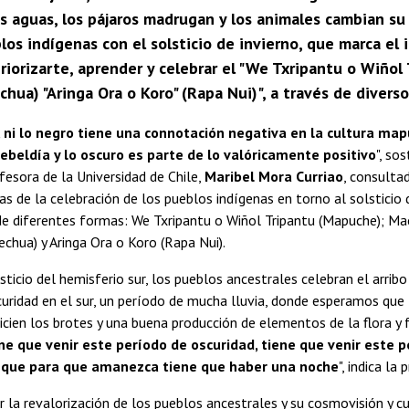
s aguas, los pájaros madrugan y los animales cambian su
los indígenas con el solsticio de invierno, que marca el 
eriorizarte, aprender y celebrar el "We Txripantu o Wiñol
hua) "Aringa Ora o Koro" (Rapa Nui)", a través de diverso
e, ni lo negro tiene una connotación negativa en la cultura map
 rebeldía y lo oscuro es parte de lo valóricamente positivo
", so
esora de la Universidad de Chile,
Maribel Mora Curriao
, consulta
ras de la celebración de los pueblos indígenas en torno al solsticio d
e diferentes formas: We Txripantu o Wiñol Tripantu (Mapuche); Ma
echua) y Aringa Ora o Koro (Rapa Nui).
ticio del hemisferio sur, los pueblos ancestrales celebran el arribo 
uridad en el sur, un período de mucha lluvia, donde esperamos que
nicien los brotes y una buena producción de elementos de la flora y 
ne que venir este período de oscuridad, tiene que venir este p
ue para que amanezca tiene que haber una noche
", indica la
 la revalorización de los pueblos ancestrales y su cosmovisión y cu