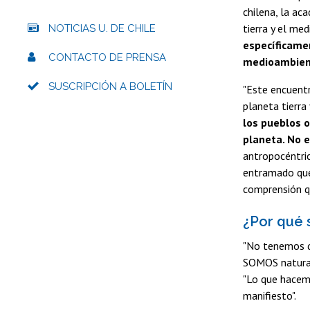
chilena, la ac
tierra y el med
NOTICIAS U. DE CHILE
específicame
CONTACTO DE PRENSA
medioambient
SUSCRIPCIÓN A BOLETÍN
"Este encuent
planeta tierra 
los pueblos o
planeta. No 
antropocéntri
entramado que
comprensión qu
¿Por qué 
"No tenemos q
SOMOS naturale
"Lo que hacemo
manifiesto".