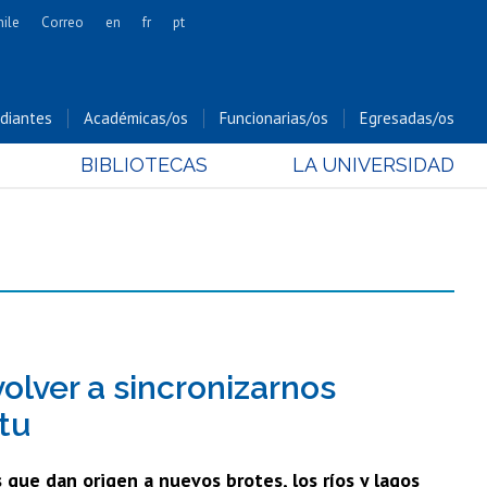
hile
Correo
en
fr
pt
Artes
Cs. Agronómicas
diantes
Académicas/os
Funcionarias/os
Egresadas/os
Cs. Forestales y Conservación
BIBLIOTECAS
LA UNIVERSIDAD
Cs. Sociales
Comunicación e Imagen
Economía y Negocios
Gobierno
Odontología
Estudios Internacionales
Bachillerato
volver a sincronizarnos
Hospital Clínico
ntu
 que dan origen a nuevos brotes, los ríos y lagos