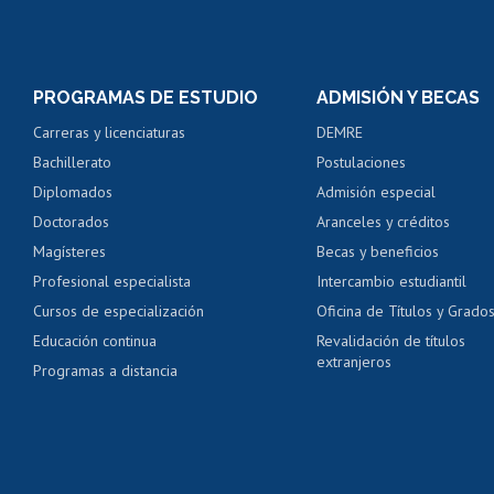
Matrícula en línea
Inscripción y cambio d
Consulta y certificado
PROGRAMAS DE ESTUDIO
ADMISIÓN Y BECAS
Certificado de alumno
Carreras y licenciaturas
DEMRE
Servicio médico y den
Bachillerato
Postulaciones
Pago de arancel y cré
Diplomados
Admisión especial
Pago de arancel y cré
Doctorados
Aranceles y créditos
Certificado de títulos 
Magísteres
Becas y beneficios
Profesional especialista
Intercambio estudiantil
Mi Uchile
Ayu
Cursos de especialización
Oficina de Títulos y Grado
Educación continua
Revalidación de títulos
extranjeros
Programas a distancia