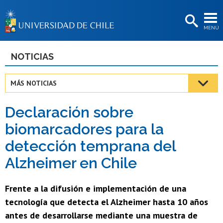
EXTENSIÓN
MENÚ
BIBLIOTECAS
LA UNIVERSIDAD
NOTICIAS
Postulantes
MÁS NOTICIAS
Estudiantes
Declaración sobre
Académicas/os
biomarcadores para la
Funcionarias/os
detección temprana del
Egresadas/os
Alzheimer en Chile
Frente a la difusión e implementación de una
tecnología que detecta el Alzheimer hasta 10 años
antes de desarrollarse mediante una muestra de