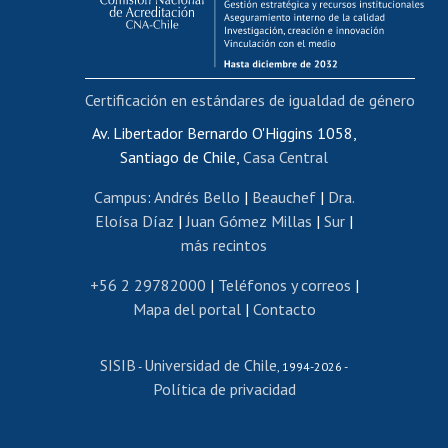
Funcionarias/os
Cursos internos de capacitación
Bienestar del personal
Certificación en estándares de igualdad de género
Portal de movilidad interna
Certificado de renta
Av. Libertador Bernardo O'Higgins 1058,
Santiago de Chile,
Casa Central
Certificado de renta honorarios
Gestión de correo uchile
Campus
:
Andrés Bello
|
Beauchef
|
Dra.
Editar páginas blancas
Eloísa Díaz
|
Juan Gómez Millas
|
Sur
|
más recintos
Extranjeras/os
Revalidación y reconocimiento de títulos
+56 2 29782000
|
Teléfonos y correos
|
Mapa del portal
|
Contacto
Postulación al Programa de Movilidad Estudiantil
Inscripción de asignaturas
SISIB
Universidad de Chile
Cursos de español
-
, 1994-2026 -
Política de privacidad
Mi Uchile
Ayuda tecnológica
Tarjeta TUI
Wifi