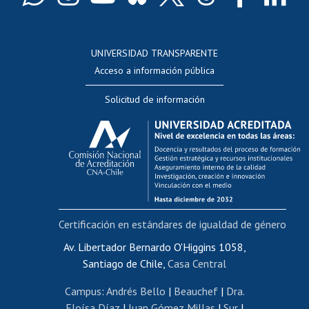
Docentes
Postulación a concursos internos de investigación
Consulta a bases de datos
UNIVERSIDAD TRANSPARENTE
Perfeccionamiento
Acceso a información pública
Editar Portafolio Académico
Solicitud de información
Evaluación docente
Calificación académica
Postulación al AUCAI
Funcionarias/os
Cursos internos de capacitación
Bienestar del personal
Certificación en estándares de igualdad de género
Portal de movilidad interna
Certificado de renta
Av. Libertador Bernardo O'Higgins 1058,
Santiago de Chile,
Casa Central
Certificado de renta honorarios
Gestión de correo uchile
Campus
:
Andrés Bello
|
Beauchef
|
Dra.
Editar páginas blancas
Eloísa Díaz
|
Juan Gómez Millas
|
Sur
|