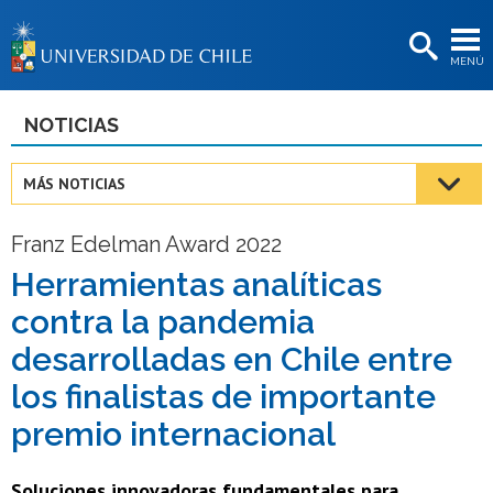
EXTENSIÓN
MENÚ
BIBLIOTECAS
LA UNIVERSIDAD
NOTICIAS
Postulantes
MÁS NOTICIAS
Estudiantes
Franz Edelman Award 2022
Académicas/os
Herramientas analíticas
Funcionarias/os
contra la pandemia
Egresadas/os
desarrolladas en Chile entre
los finalistas de importante
premio internacional
Soluciones innovadoras fundamentales para