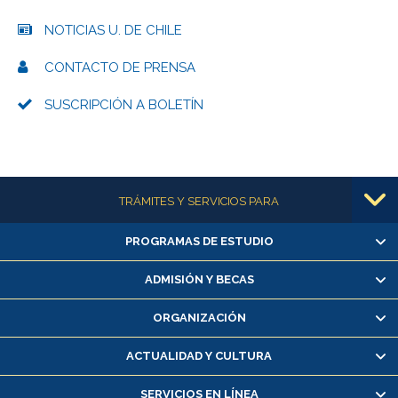
NOTICIAS U. DE CHILE
CONTACTO DE PRENSA
SUSCRIPCIÓN A BOLETÍN
Más información
TRÁMITES Y SERVICIOS PARA
PROGRAMAS DE ESTUDIO
Alumnas/os y exalumnas/os
Matrícula en línea
ADMISIÓN Y BECAS
Inscripción y cambio de asignaturas
ORGANIZACIÓN
Consulta y certificado de notas
Certificado de alumno regular
ACTUALIDAD Y CULTURA
Servicio médico y dental
SERVICIOS EN LÍNEA
Pago de arancel y crédito alumnos