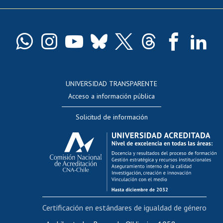
Pago de arancel y crédito exalumnos
Certificado de títulos y grados
Docentes
Postulación a concursos internos de investigación
Consulta a bases de datos
UNIVERSIDAD TRANSPARENTE
Perfeccionamiento
Acceso a información pública
Editar Portafolio Académico
Solicitud de información
Evaluación docente
Calificación académica
Postulación al AUCAI
Funcionarias/os
Cursos internos de capacitación
Bienestar del personal
Certificación en estándares de igualdad de género
Portal de movilidad interna
Certificado de renta