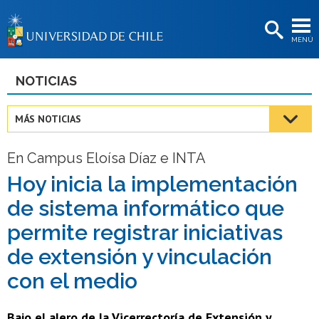
EXTENSIÓN
MENÚ
BIBLIOTECAS
LA UNIVERSIDAD
NOTICIAS
Postulantes
MÁS NOTICIAS
Estudiantes
En Campus Eloísa Díaz e INTA
Académicas/os
Hoy inicia la implementación
Funcionarias/os
de sistema informático que
Egresadas/os
permite registrar iniciativas
de extensión y vinculación
con el medio
Bajo el alero de la Vicerrectoría de Extensión y