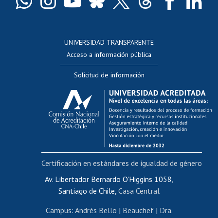
Docentes
Postulación a concursos internos de investigación
Consulta a bases de datos
UNIVERSIDAD TRANSPARENTE
Perfeccionamiento
Acceso a información pública
Editar Portafolio Académico
Solicitud de información
Evaluación docente
Calificación académica
Postulación al AUCAI
Funcionarias/os
Cursos internos de capacitación
Bienestar del personal
Certificación en estándares de igualdad de género
Portal de movilidad interna
Certificado de renta
Av. Libertador Bernardo O'Higgins 1058,
Santiago de Chile,
Casa Central
Certificado de renta honorarios
Gestión de correo uchile
Campus
:
Andrés Bello
|
Beauchef
|
Dra.
Editar páginas blancas