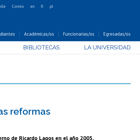
hile
Correo
en
fr
pt
Artes
Cs. Agronómicas
diantes
Académicas/os
Funcionarias/os
Egresadas/os
Cs. Forestales y Conservación
BIBLIOTECAS
LA UNIVERSIDAD
Cs. Sociales
Comunicación e Imagen
Economía y Negocios
Gobierno
Odontología
Estudios Internacionales
Bachillerato
las reformas
Hospital Clínico
erno de Ricardo Lagos en el año 2005,