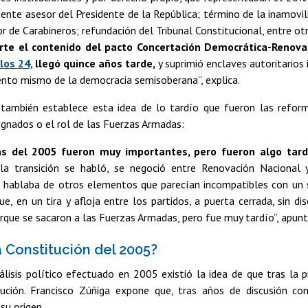
nte asesor del Presidente de la República; término de la inamovil
or de Carabineros; refundación del Tribunal Constitucional, entre ot
rte el contenido del pacto Concertación Democrática-Renovac
los 24,
llegó quince años tarde,
y suprimió enclaves autoritarios 
ento mismo de la democracia semisoberana”, explica.
 también establece esta idea de lo tardío que fueron las refor
gnados o el rol de las Fuerzas Armadas:
s del 2005 fueron muy importantes, pero fueron algo tard
a transición se habló, se negoció entre Renovación Nacional y
e hablaba de otros elementos que parecían incompatibles con un 
e, en un tira y afloja entre los partidos, a puerta cerrada, sin d
que se sacaron a las Fuerzas Armadas, pero fue muy tardío”, apunt
 Constitución del 2005?
álisis político efectuado en 2005 existió la idea de que tras l
ución. Francisco Zúñiga expone que, tras años de discusión co
 su origen