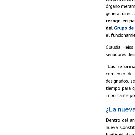
órgano merame
general direct
recoge en pa
del
Grupo de 
el funcionami
Claudia Heiss
senadores desi
“
Las reforma
comienzo de l
designados, s
tiempo para qu
importante por
¿La nueva
Dentro del an
nueva Constit
legitimidad en