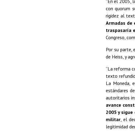
“En el 2005, l
con quorum su
rigidez al tex
Armadas de e
traspasaría e
Congreso, como
Por su parte, 
de Heiss, y ag
“La reforma c
texto refundi
La Moneda, en
estándares de
autoritarios i
avance consti
2005 y sigue 
militar
, el d
legitimidad de