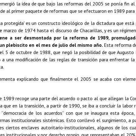
 emergió la idea de que bajo las reformas del 2005 se ponía fin a
de al primer paquete de reformas que se efectuaron en 1989 para a
a protegida' es un constructo ideológico de la dictadura que está
de marzo de 1974 hasta el discurso de Chacarillas, y es un régimen
viene a ser desmontada por la reforma de 1989, promulgad
n plebiscito en el mes de julio del mismo año.
Esta reforma de
 del 5 de octubre de 1988, que negó la posibilidad de que Augusto
a una modificación de las reglas de transición para enfrentar la
a.
ementa explicando que finalmente el 2005 se acaba con element
e 1989 recoge una parte del acuerdo o pacto al que allegan la Co
a que en la transición, a partir de 1990, se iba a concluir la labor 
a “democracia de los acuerdos” con que se inaugura esta época,
ormas institucionales sistémicas. Esto conllevó el surgimiento, a 
s ciertos enclaves autoritario-institucionales, algunos de los c
es institucionales y por derecho propio, que representaban el 20%