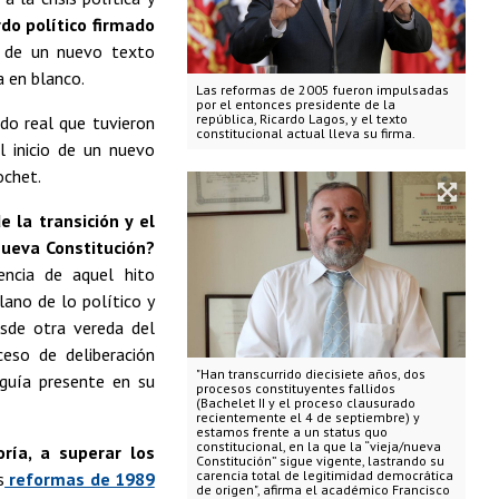
do político firmado
n de un nuevo texto
a en blanco.
Las reformas de 2005 fueron impulsadas
por el entonces presidente de la
república, Ricardo Lagos, y el texto
ado real que tuvieron
constitucional actual lleva su firma.
 inicio de un nuevo
ochet.
e la transición y el
nueva Constitución?
encia de aquel hito
lano de lo político y
esde otra vereda del
ceso de deliberación
"Han transcurrido diecisiete años, dos
eguía presente en su
procesos constituyentes fallidos
(Bachelet II y el proceso clausurado
recientemente el 4 de septiembre) y
estamos frente a un status quo
constitucional, en la que la “vieja/nueva
ría, a superar los
Constitución” sigue vigente, lastrando su
carencia total de legitimidad democrática
s
reformas de 1989
de origen", afirma el académico Francisco