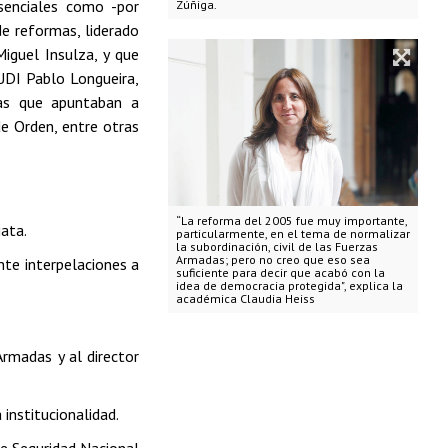
senciales como -por
Zúñiga.
de reformas, liderado
Miguel Insulza, y que
 UDI Pablo Longueira,
mas que apuntaban a
de Orden, entre otras
“La reforma del 2005 fue muy importante,
iata.
particularmente, en el tema de normalizar
la subordinación, civil de las Fuerzas
Armadas; pero no creo que eso sea
te interpelaciones a
suficiente para decir que acabó con la
idea de democracia protegida", explica la
académica Claudia Heiss
rmadas y al director
institucionalidad.
de Seguridad Nacional