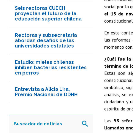
social por la 
Seis rectoras CUECH
proyectan el futuro de la
el 15 de no
educación superior chilena
constitucional
En este contex
Rectoras y subsecretaria
las reformas
abordan desafíos de las
universidades estatales
momento const
¿Cuál fue la 
Estudio: mieles chilenas
término de l
inhiben bacterias resistentes
en perros
Estas son al
constitucional
simbólico, si
Entrevista a Alicia Lira,
análisis, se 
Premio Nacional de DDHH
ciudadano y r
espíritu de ori
Las
58 refor
llamados enc