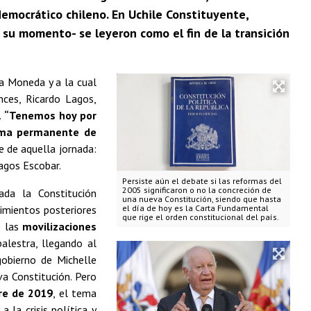
democrático chileno. En Uchile Constituyente,
 su momento- se leyeron como el fin de la transición
La Moneda y a la cual
nces, Ricardo Lagos,
.
“Tenemos hoy por
 alma permanente de
e de aquella jornada:
agos Escobar.
Persiste aún el debate si las reformas del
2005 significaron o no la concreción de
ada la Constitución
una nueva Constitución, siendo que hasta
imientos posteriores
el día de hoy es la Carta Fundamental
que rige el orden constitucional del país.
e las
movilizaciones
alestra, llegando al
obierno de Michelle
a Constitución. Pero
bre de 2019
, el tema
 la crisis política y