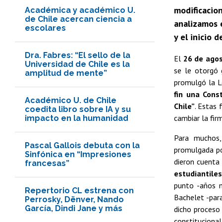
modificacion
Académica y académico U.
de Chile acercan ciencia a
analizamos 
escolares
y el inicio 
Dra. Fabres: “El sello de la
El
26 de ago
Universidad de Chile es la
se le otorgó 
amplitud de mente”
promulgó la L
fin una Cons
Académico U. de Chile
Chile”
. Estas 
coedita libro sobre IA y su
cambiar la fir
impacto en la humanidad
Para muchos,
Pascal Gallois debuta con la
promulgada po
Sinfónica en “Impresiones
dieron cuenta 
francesas”
estudiantile
punto -años m
Repertorio CL estrena con
Bachelet -par
Perrosky, Dënver, Nando
García, Dindi Jane y más
dicho proceso 
constitucional