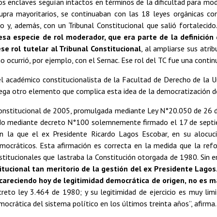
os enclaves seguían intactos en términos de la dificultad para mo
pra mayoritarios, se continuaban con las 18 leyes orgánicas co
to y, además, con un Tribunal Constitucional que salió fortalecido
sa especie de rol moderador, que era parte de la definición
se rol tutelar al Tribunal Constitucional
, al ampliarse sus atri
 ocurrió, por ejemplo, con el Sernac. Ese rol del TC fue una contin
el académico constitucionalista de la Facultad de Derecho de la U
rega otro elemento que complica esta idea de la democratización de
onstitucional de 2005, promulgada mediante Ley N°20.050 de 26 de
do mediante decreto N°100 solemnemente firmado el 17 de septie
 la que el ex Presidente Ricardo Lagos Escobar, en su alocuci
mocráticos. Esta afirmación es correcta en la medida que la ref
nstitucionales que lastraba la Constitución otorgada de 1980. Sin
tucional tan meritorio de la gestión del ex Presidente Lagos.
careciendo hoy de legitimidad democrática de origen,
no es m
ecreto ley 3.464 de 1980; y su legitimidad de ejercicio es muy li
mocrática del sistema político en los últimos treinta años”, afirma.