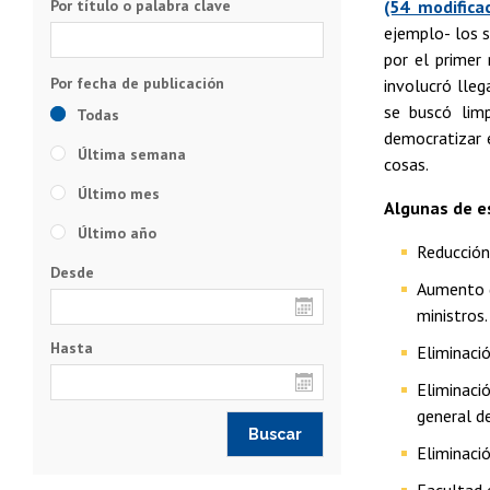
Por título o palabra clave
(54 modifica
ejemplo- los s
por el primer 
involucró lleg
se buscó limp
Todas
democratizar e
Última semana
cosas.
Último mes
Algunas de e
Último año
Reducción 
Desde
Aumento d
ministros.
Hasta
Eliminació
Eliminaci
general d
Eliminaci
Facultad 