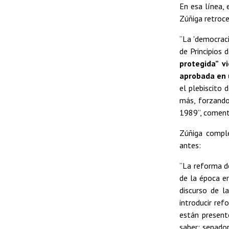
En esa línea,
Zúñiga retroce
“La 'democraci
de Principios 
protegida” 
aprobada en u
el plebiscito
más, forzando 
1989”, coment
Zúñiga compl
antes:
“La reforma d
de la época er
discurso de l
introducir ref
están presente
saber: senador