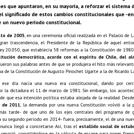
es que apuntaron, en su mayoría, a reforzar el sistema 
el significado de estos cambios constitucionales que -en
de un nuevo período constitucional.
sto de 2005
, en una ceremonia oficial realizada en el Palacio de 
gran trascendencia, el Presidente de la República de aquel ento
ey 20.050, que establecía 58 reformas a la Constitución de 1980
titución democrática, acorde con el espíritu de Chile, del
fueron sus palabras antes de que se produjera el hito más relevant
ma de la Constitución de Augusto Pinochet Ugarte a la de Ricardo L
 ese día nacía una nueva era constitucional, dando por cerr
r la dictadura el 11 de marzo de 1981. Sin embargo, los acontec
de que esa intención política estaba alejada de la realidad. Desd
s de 2011
, la demanda por una nueva Constitución volvió a la p
ás tarde- de que uno de los ejes centrales del programa de g
a su segundo período en 2014- fuera, precisamente, el de una nuev
nunca llegó a concretarse. Así, tras el
estallido social de octu
 renació, convirtiéndose en la válvula de escape para poner freno a