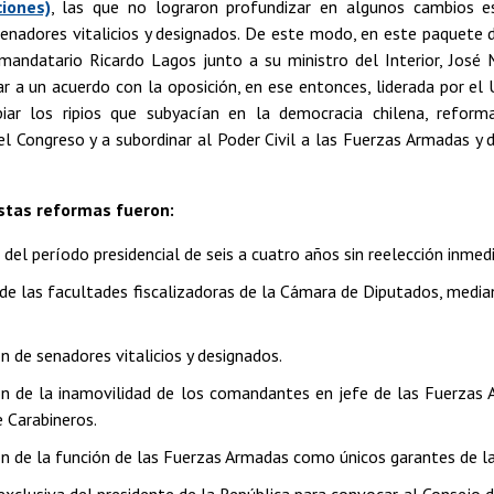
ciones)
, las que no lograron profundizar en algunos cambios e
enadores vitalicios y designados. De este modo, en este paquete 
mandatario Ricardo Lagos junto a su ministro del Interior, José 
ar a un acuerdo con la oposición, en ese entonces, liderada por el
iar los ripios que subyacían en la democracia chilena, refor
l Congreso y a subordinar al Poder Civil a las Fuerzas Armadas y 
stas reformas fueron:
del período presidencial de seis a cuatro años sin reelección inmed
e las facultades fiscalizadoras de la Cámara de Diputados, median
n de senadores vitalicios y designados.
ón de la inamovilidad de los comandantes en jefe de las Fuerzas A
e Carabineros.
ón de la función de las Fuerzas Armadas como únicos garantes de la 
exclusiva del presidente de la República para convocar al Consejo 