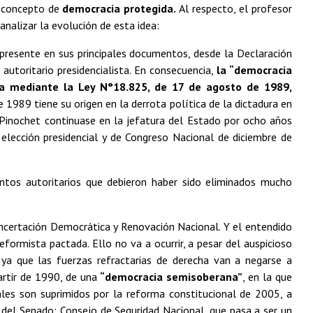
l concepto de
democracia protegida.
Al respecto, el profesor
nalizar la evolución de esta idea:
 presente en sus principales documentos, desde la Declaración
 autoritario presidencialista. En consecuencia,
la “democracia
a mediante la Ley N°18.825, de 17 de agosto de 1989,
 1989 tiene su origen en la derrota política de la dictadura en
 Pinochet continuase en la jefatura del Estado por ocho años
 elección presidencial y de Congreso Nacional de diciembre de
os autoritarios que debieron haber sido eliminados mucho
ncertación Democrática y Renovación Nacional. Y el entendido
reformista pactada. Ello no va a ocurrir, a pesar del auspicioso
 ya que las fuerzas refractarias de derecha van a negarse a
partir de 1990, de una
“democracia semisoberana”
, en la que
uales son suprimidos por la reforma constitucional de 2005, a
 del Senado; Consejo de Seguridad Nacional, que pasa a ser un