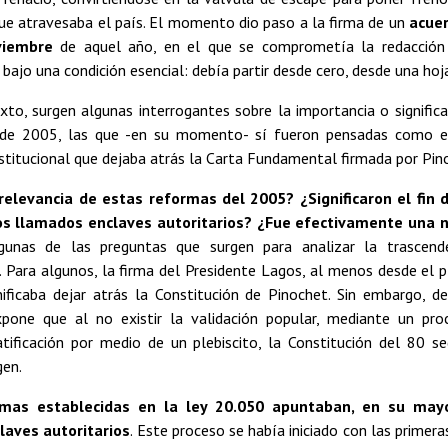
que atravesaba el país. El momento dio paso a la firma de un
acuer
viembre
de aquel año, en el que se comprometía la redacció
 bajo una condición esencial: debía partir desde cero, desde una hoj
to, surgen algunas interrogantes sobre la importancia o signific
 de 2005, las que -en su momento- sí fueron pensadas como el
itucional que dejaba atrás la Carta Fundamental firmada por Pin
relevancia de estas reformas del 2005? ¿Significaron el fin d
os llamados enclaves autoritarios? ¿Fue efectivamente una 
gunas de las preguntas que surgen para analizar la trascend
. Para algunos, la firma del Presidente Lagos, al menos desde el p
gnificaba dejar atrás la Constitución de Pinochet. Sin embargo, d
expone que al no existir la validación popular, mediante un pro
atificación por medio de un plebiscito, la Constitución del 80 s
gen.
mas establecidas en la ley 20.050 apuntaban, en su mayo
laves autoritarios
. Este proceso se había iniciado con las primera