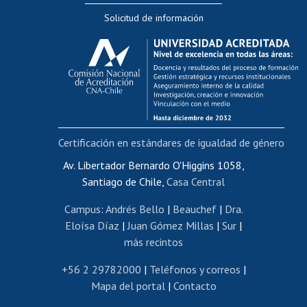
Solicitud de información
Evaluación docente
Calificación académica
Postulación al AUCAI
Funcionarias/os
Cursos internos de capacitación
Bienestar del personal
Certificación en estándares de igualdad de género
Portal de movilidad interna
Certificado de renta
Av. Libertador Bernardo O'Higgins 1058,
Santiago de Chile,
Casa Central
Certificado de renta honorarios
Gestión de correo uchile
Campus
:
Andrés Bello
|
Beauchef
|
Dra.
Editar páginas blancas
Eloísa Díaz
|
Juan Gómez Millas
|
Sur
|
más recintos
Extranjeras/os
Revalidación y reconocimiento de títulos
+56 2 29782000
|
Teléfonos y correos
|
Mapa del portal
|
Contacto
Postulación al Programa de Movilidad Estudiantil
Inscripción de asignaturas