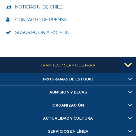
NOTICIAS U. DE CHILE
CONTACTO DE PRENSA
SUSCRIPCIÓN A BOLETÍN
Más información
TRÁMITES Y SERVICIOS PARA
PROGRAMAS DE ESTUDIO
Alumnas/os y exalumnas/os
Matrícula en línea
ADMISIÓN Y BECAS
Inscripción y cambio de asignaturas
ORGANIZACIÓN
Consulta y certificado de notas
Certificado de alumno regular
ACTUALIDAD Y CULTURA
Servicio médico y dental
SERVICIOS EN LÍNEA
Pago de arancel y crédito alumnos