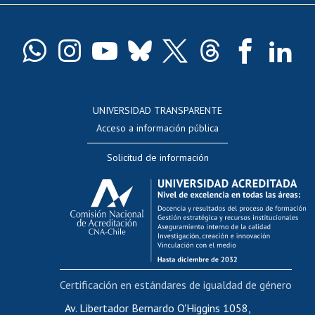
Pago de arancel y crédito exalumnos
Certificado de títulos y grados
Docentes
Postulación a concursos internos de investigación
Consulta a bases de datos
UNIVERSIDAD TRANSPARENTE
Perfeccionamiento
Acceso a información pública
Editar Portafolio Académico
Solicitud de información
Evaluación docente
Calificación académica
Postulación al AUCAI
Funcionarias/os
Cursos internos de capacitación
Bienestar del personal
Certificación en estándares de igualdad de género
Portal de movilidad interna
Certificado de renta
Av. Libertador Bernardo O'Higgins 1058,