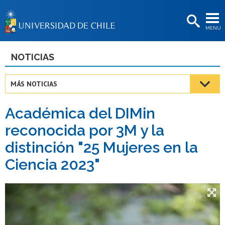
EXTENSIÓN
MENÚ
BIBLIOTECAS
LA UNIVERSIDAD
NOTICIAS
Postulantes
MÁS NOTICIAS
Estudiantes
Académica del DIMin
Académicas/os
reconocida por 3M y la
Funcionarias/os
distinción "25 Mujeres en la
Egresadas/os
Ciencia 2023"