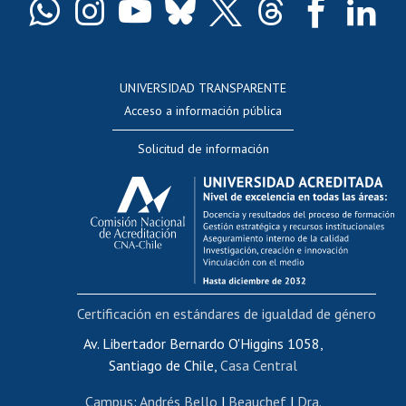
Docentes
Postulación a concursos internos de investigación
Consulta a bases de datos
UNIVERSIDAD TRANSPARENTE
Perfeccionamiento
Acceso a información pública
Editar Portafolio Académico
Solicitud de información
Evaluación docente
Calificación académica
Postulación al AUCAI
Funcionarias/os
Cursos internos de capacitación
Bienestar del personal
Certificación en estándares de igualdad de género
Portal de movilidad interna
Certificado de renta
Av. Libertador Bernardo O'Higgins 1058,
Santiago de Chile,
Casa Central
Certificado de renta honorarios
Gestión de correo uchile
Campus
:
Andrés Bello
|
Beauchef
|
Dra.