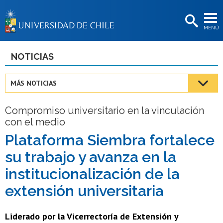
EXTENSIÓN
MENÚ
BIBLIOTECAS
LA UNIVERSIDAD
NOTICIAS
Postulantes
MÁS NOTICIAS
Estudiantes
Compromiso universitario en la vinculación
Académicas/os
con el medio
Funcionarias/os
Plataforma Siembra fortalece
su trabajo y avanza en la
Egresadas/os
institucionalización de la
extensión universitaria
Liderado por la Vicerrectoría de Extensión y