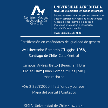
Calificación académica
Postulación al AUCAI
Funcionarias/os
Cursos internos de capacitación
Bienestar del personal
Certificación en estándares de igualdad de género
Portal de movilidad interna
Certificado de renta
Av. Libertador Bernardo O'Higgins 1058,
Santiago de Chile,
Casa Central
Certificado de renta honorarios
Gestión de correo uchile
Campus
:
Andrés Bello
|
Beauchef
|
Dra.
Editar páginas blancas
Eloísa Díaz
|
Juan Gómez Millas
|
Sur
|
más recintos
Extranjeras/os
Revalidación y reconocimiento de títulos
+56 2 29782000
|
Teléfonos y correos
|
Mapa del portal
|
Contacto
Postulación al Programa de Movilidad Estudiantil
Inscripción de asignaturas
SISIB
Universidad de Chile
Cursos de español
-
, 1994-2026 -