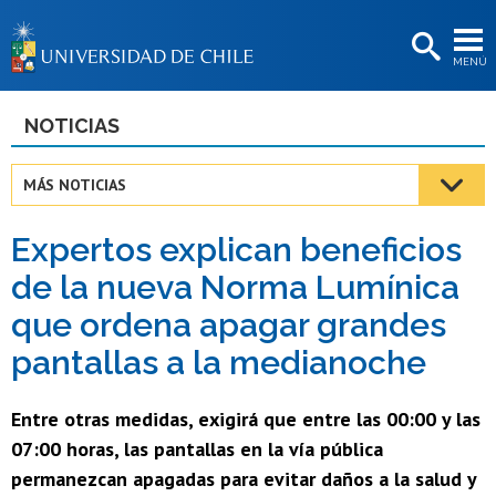
EXTENSIÓN
MENÚ
BIBLIOTECAS
LA UNIVERSIDAD
NOTICIAS
Postulantes
MÁS NOTICIAS
Estudiantes
Expertos explican beneficios
Académicas/os
de la nueva Norma Lumínica
Funcionarias/os
que ordena apagar grandes
Egresadas/os
pantallas a la medianoche
Entre otras medidas, exigirá que entre las 00:00 y las
07:00 horas, las pantallas en la vía pública
permanezcan apagadas para evitar daños a la salud y