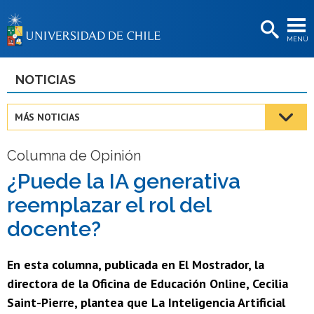
EXTENSIÓN
MENÚ
BIBLIOTECAS
LA UNIVERSIDAD
NOTICIAS
Postulantes
MÁS NOTICIAS
Estudiantes
Columna de Opinión
Académicas/os
¿Puede la IA generativa
Funcionarias/os
reemplazar el rol del
Egresadas/os
docente?
En esta columna, publicada en El Mostrador, la
directora de la Oficina de Educación Online, Cecilia
Saint-Pierre, plantea que La Inteligencia Artificial