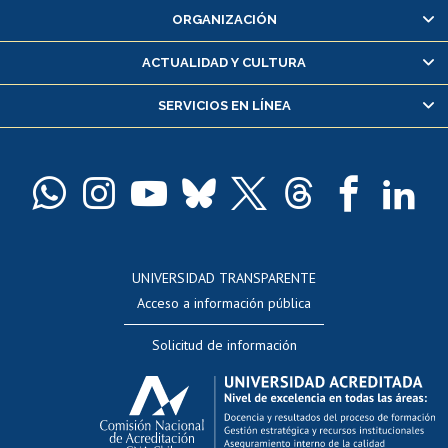
ORGANIZACIÓN
Consulta y certificado de notas
Certificado de alumno regular
ACTUALIDAD Y CULTURA
Servicio médico y dental
SERVICIOS EN LÍNEA
Pago de arancel y crédito alumnos
Pago de arancel y crédito exalumnos
Certificado de títulos y grados
Docentes
Postulación a concursos internos de investigación
Consulta a bases de datos
UNIVERSIDAD TRANSPARENTE
Perfeccionamiento
Acceso a información pública
Editar Portafolio Académico
Solicitud de información
Evaluación docente
Calificación académica
Postulación al AUCAI
Funcionarias/os