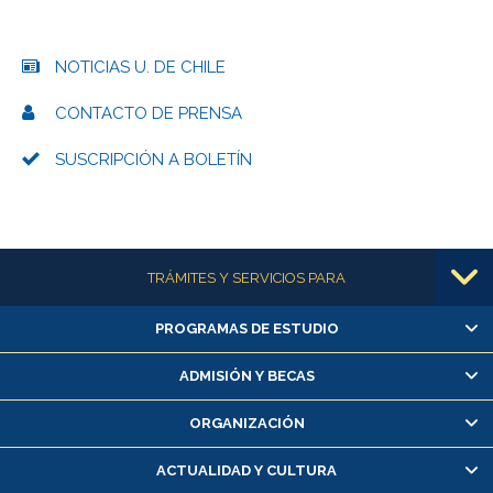
NOTICIAS U. DE CHILE
CONTACTO DE PRENSA
SUSCRIPCIÓN A BOLETÍN
Más información
TRÁMITES Y SERVICIOS PARA
PROGRAMAS DE ESTUDIO
Alumnas/os y exalumnas/os
Matrícula en línea
ADMISIÓN Y BECAS
Inscripción y cambio de asignaturas
ORGANIZACIÓN
Consulta y certificado de notas
Certificado de alumno regular
ACTUALIDAD Y CULTURA
Servicio médico y dental