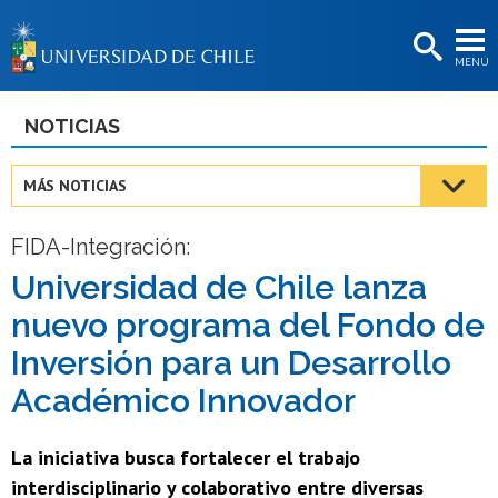
EXTENSIÓN
MENÚ
BIBLIOTECAS
LA UNIVERSIDAD
NOTICIAS
Postulantes
MÁS NOTICIAS
Estudiantes
FIDA-Integración:
Académicas/os
Universidad de Chile lanza
Funcionarias/os
nuevo programa del Fondo de
Egresadas/os
Inversión para un Desarrollo
Académico Innovador
La iniciativa busca fortalecer el trabajo
interdisciplinario y colaborativo entre diversas