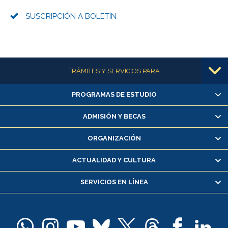
SUSCRIPCIÓN A BOLETÍN
Más información
TRÁMITES Y SERVICIOS PARA
PROGRAMAS DE ESTUDIO
Alumnas/os y exalumnas/os
Matrícula en línea
ADMISIÓN Y BECAS
Inscripción y cambio de asignaturas
ORGANIZACIÓN
Consulta y certificado de notas
Certificado de alumno regular
ACTUALIDAD Y CULTURA
Servicio médico y dental
SERVICIOS EN LÍNEA
Pago de arancel y crédito alumnos
Pago de arancel y crédito exalumnos
Certificado de títulos y grados