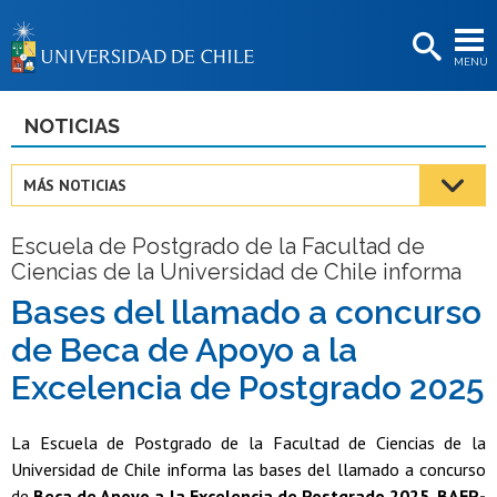
EXTENSIÓN
MENÚ
BIBLIOTECAS
LA UNIVERSIDAD
NOTICIAS
Postulantes
MÁS NOTICIAS
Estudiantes
Escuela de Postgrado de la Facultad de
Académicas/os
Ciencias de la Universidad de Chile informa
Funcionarias/os
Bases del llamado a concurso
de Beca de Apoyo a la
Egresadas/os
Excelencia de Postgrado 2025
La Escuela de Postgrado de la Facultad de Ciencias de la
Universidad de Chile informa las bases del llamado a concurso
de
Beca de Apoyo a la Excelencia de Postgrado 2025, BAEP-