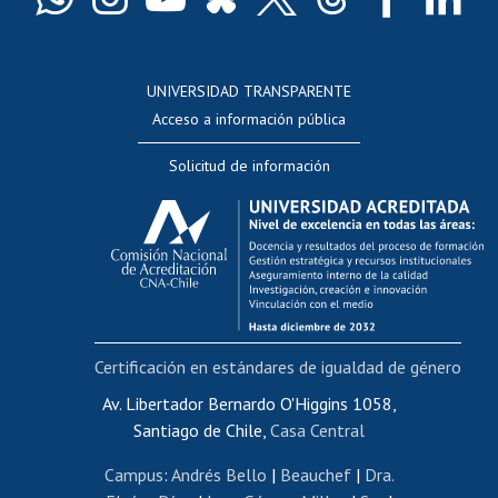
Docentes
Postulación a concursos internos de investigación
Consulta a bases de datos
UNIVERSIDAD TRANSPARENTE
Perfeccionamiento
Acceso a información pública
Editar Portafolio Académico
Solicitud de información
Evaluación docente
Calificación académica
Postulación al AUCAI
Funcionarias/os
Cursos internos de capacitación
Bienestar del personal
Certificación en estándares de igualdad de género
Portal de movilidad interna
Certificado de renta
Av. Libertador Bernardo O'Higgins 1058,
Santiago de Chile,
Casa Central
Certificado de renta honorarios
Gestión de correo uchile
Campus
:
Andrés Bello
|
Beauchef
|
Dra.
Editar páginas blancas