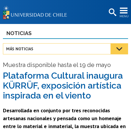
EXTENSIÓN
MENÚ
BIBLIOTECAS
LA UNIVERSIDAD
NOTICIAS
Postulantes
MÁS NOTICIAS
Estudiantes
Muestra disponible hasta el 19 de mayo
Académicas/os
Plataforma Cultural inaugura
Funcionarias/os
KÜRRÜF, exposición artística
Egresadas/os
inspirada en el viento
Desarrollada en conjunto por tres reconocidas
artesanas nacionales y pensada como un homenaje
entre lo material e inmaterial, la muestra ubicada en