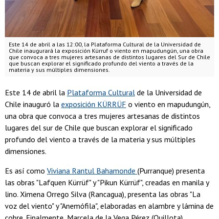
Este 14 de abril a las 12:00, la Plataforma Cultural de la Universidad de
Chile inaugurará la exposición Kürruf o viento en mapudungún, una obra
que convoca a tres mujeres artesanas de distintos lugares del Sur de Chile
que buscan explorar el significado profundo del viento a través de la
materia y sus múltiples dimensiones.
Este 14 de abril la
Plataforma Cultural
de la Universidad de
Chile inauguró la
exposición KÜRRÜF
o viento en mapudungún,
una obra que convoca a tres mujeres artesanas de distintos
lugares del sur de Chile que buscan explorar el significado
profundo del viento a través de la materia y sus múltiples
dimensiones.
Es así como
Viviana Rantul Bahamonde
(Purranque) presenta
las obras "Lafquen Kürrüf" y "Pikun Kürrüf", creadas en manila y
lino. Ximena Orrego Silva (Rancagua), presenta las obras "La
voz del viento" y "Anemófila", elaboradas en alambre y lámina de
cobre. Finalmente, Marcela de la Vega Pérez (Quillota),