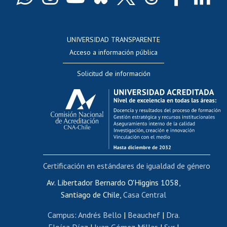
Docentes
Postulación a concursos internos de investigación
Consulta a bases de datos
UNIVERSIDAD TRANSPARENTE
Perfeccionamiento
Acceso a información pública
Editar Portafolio Académico
Solicitud de información
Evaluación docente
Calificación académica
Postulación al AUCAI
Funcionarias/os
Cursos internos de capacitación
Bienestar del personal
Certificación en estándares de igualdad de género
Portal de movilidad interna
Certificado de renta
Av. Libertador Bernardo O'Higgins 1058,
Santiago de Chile,
Casa Central
Certificado de renta honorarios
Gestión de correo uchile
Campus
:
Andrés Bello
|
Beauchef
|
Dra.
Editar páginas blancas
Eloísa Díaz
|
Juan Gómez Millas
|
Sur
|