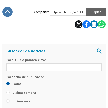
Compartir:
Copiar
https://uchile.cl/u230810
Subir
Por título o palabra clave
Todas
Última semana
Último mes