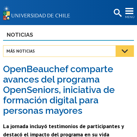
EXTENSIÓN
MENÚ
BIBLIOTECAS
LA UNIVERSIDAD
NOTICIAS
Postulantes
MÁS NOTICIAS
Estudiantes
OpenBeauchef comparte
Académicas/os
avances del programa
Funcionarias/os
OpenSeniors, iniciativa de
Egresadas/os
formación digital para
personas mayores
La jornada incluyó testimonios de participantes y
destacó el impacto del programa en su vida