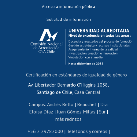
Perfeccionamiento
Acceso a información pública
Editar Portafolio Académico
Solicitud de información
Evaluación docente
Calificación académica
Postulación al AUCAI
Funcionarias/os
Cursos internos de capacitación
Bienestar del personal
Certificación en estándares de igualdad de género
Portal de movilidad interna
Certificado de renta
Av. Libertador Bernardo O'Higgins 1058,
Santiago de Chile,
Casa Central
Certificado de renta honorarios
Gestión de correo uchile
Campus
:
Andrés Bello
|
Beauchef
|
Dra.
Editar páginas blancas
Eloísa Díaz
|
Juan Gómez Millas
|
Sur
|
más recintos
Extranjeras/os
Revalidación y reconocimiento de títulos
+56 2 29782000
|
Teléfonos y correos
|