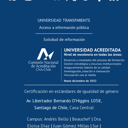
Postulación a concursos internos de investigación
Consulta a bases de datos
UNIVERSIDAD TRANSPARENTE
Perfeccionamiento
Acceso a información pública
Editar Portafolio Académico
Solicitud de información
Evaluación docente
Calificación académica
Postulación al AUCAI
Funcionarias/os
Cursos internos de capacitación
Bienestar del personal
Certificación en estándares de igualdad de género
Portal de movilidad interna
Certificado de renta
Av. Libertador Bernardo O'Higgins 1058,
Santiago de Chile,
Casa Central
Certificado de renta honorarios
Gestión de correo uchile
Campus
:
Andrés Bello
|
Beauchef
|
Dra.
Editar páginas blancas
Eloísa Díaz
|
Juan Gómez Millas
|
Sur
|