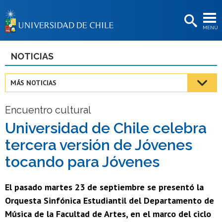
EXTENSIÓN
MENÚ
BIBLIOTECAS
LA UNIVERSIDAD
NOTICIAS
Postulantes
MÁS NOTICIAS
Estudiantes
Encuentro cultural
Académicas/os
Universidad de Chile celebra
Funcionarias/os
tercera versión de Jóvenes
Egresadas/os
tocando para Jóvenes
El pasado martes 23 de septiembre se presentó la
Orquesta Sinfónica Estudiantil del Departamento de
Música de la Facultad de Artes, en el marco del ciclo