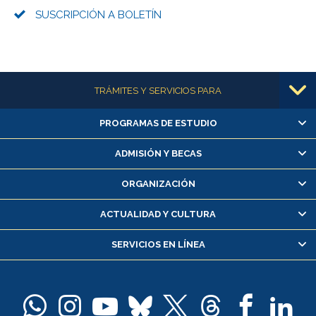
SUSCRIPCIÓN A BOLETÍN
Más información
TRÁMITES Y SERVICIOS PARA
PROGRAMAS DE ESTUDIO
Alumnas/os y exalumnas/os
Matrícula en línea
ADMISIÓN Y BECAS
Inscripción y cambio de asignaturas
ORGANIZACIÓN
Consulta y certificado de notas
Certificado de alumno regular
ACTUALIDAD Y CULTURA
Servicio médico y dental
SERVICIOS EN LÍNEA
Pago de arancel y crédito alumnos
Pago de arancel y crédito exalumnos
Certificado de títulos y grados
Docentes