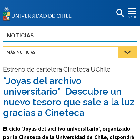
EXTENSIÓN
MENÚ
BIBLIOTECAS
LA UNIVERSIDAD
NOTICIAS
Postulantes
MÁS NOTICIAS
Estudiantes
Estreno de cartelera Cineteca UChile
Académicas/os
“Joyas del archivo
Funcionarias/os
universitario”: Descubre un
Egresadas/os
nuevo tesoro que sale a la luz
gracias a Cineteca
El ciclo "Joyas del archivo universitario", organizado
por la Cineteca de la Universidad de Chile, dispondrá