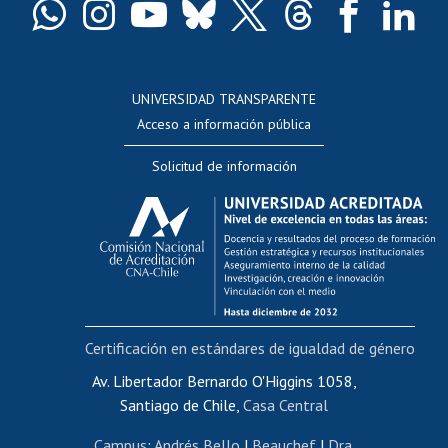
Docentes
Postulación a concursos internos de investigación
Consulta a bases de datos
UNIVERSIDAD TRANSPARENTE
Perfeccionamiento
Acceso a información pública
Editar Portafolio Académico
Solicitud de información
Evaluación docente
Calificación académica
Postulación al AUCAI
Funcionarias/os
Cursos internos de capacitación
Bienestar del personal
Certificación en estándares de igualdad de género
Portal de movilidad interna
Certificado de renta
Av. Libertador Bernardo O'Higgins 1058,
Santiago de Chile,
Casa Central
Certificado de renta honorarios
Gestión de correo uchile
Campus
:
Andrés Bello
|
Beauchef
|
Dra.