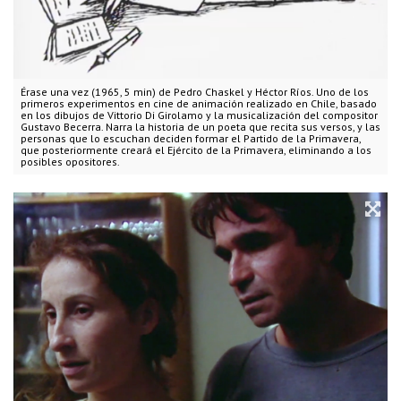
Érase una vez (1965, 5 min) de Pedro Chaskel y Héctor Ríos. Uno de los
primeros experimentos en cine de animación realizado en Chile, basado
en los dibujos de Vittorio Di Girolamo y la musicalización del compositor
Gustavo Becerra. Narra la historia de un poeta que recita sus versos, y las
personas que lo escuchan deciden formar el Partido de la Primavera,
que posteriormente creará el Ejército de la Primavera, eliminando a los
posibles opositores.