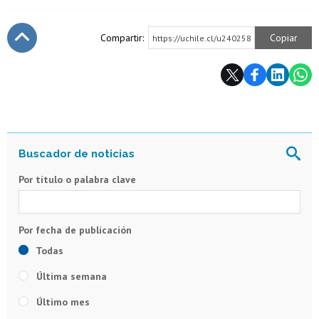
Compartir:
Copiar
https://uchile.cl/u240258
Subir
Por título o palabra clave
Todas
Última semana
Último mes