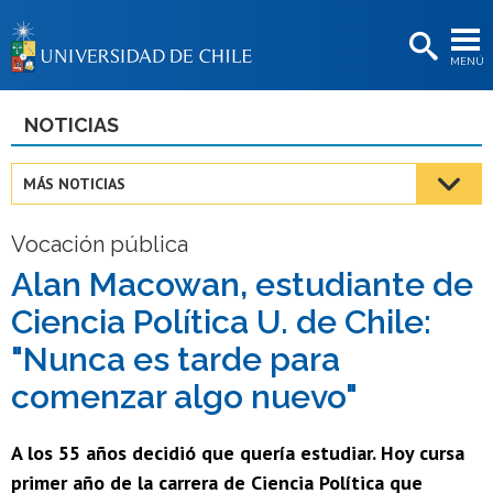
EXTENSIÓN
MENÚ
BIBLIOTECAS
LA UNIVERSIDAD
NOTICIAS
Postulantes
MÁS NOTICIAS
Estudiantes
Vocación pública
Académicas/os
Alan Macowan, estudiante de
Funcionarias/os
Ciencia Política U. de Chile:
Egresadas/os
"Nunca es tarde para
comenzar algo nuevo"
A los 55 años decidió que quería estudiar. Hoy cursa
primer año de la carrera de Ciencia Política que