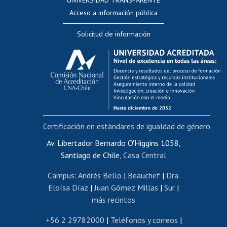
UNIVERSIDAD TRANSPARENTE
Perfeccionamiento
Acceso a información pública
Editar Portafolio Académico
Solicitud de información
Evaluación docente
Calificación académica
Postulación al AUCAI
Funcionarias/os
Cursos internos de capacitación
Bienestar del personal
Certificación en estándares de igualdad de género
Portal de movilidad interna
Certificado de renta
Av. Libertador Bernardo O'Higgins 1058,
Santiago de Chile,
Casa Central
Certificado de renta honorarios
Gestión de correo uchile
Campus
:
Andrés Bello
|
Beauchef
|
Dra.
Editar páginas blancas
Eloísa Díaz
|
Juan Gómez Millas
|
Sur
|
más recintos
Extranjeras/os
Revalidación y reconocimiento de títulos
+56 2 29782000
|
Teléfonos y correos
|