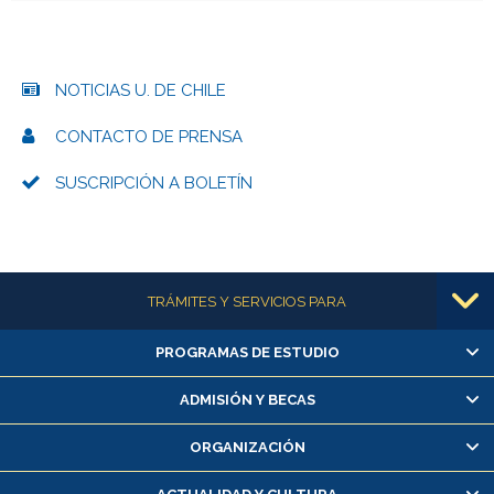
NOTICIAS U. DE CHILE
CONTACTO DE PRENSA
SUSCRIPCIÓN A BOLETÍN
Más información
TRÁMITES Y SERVICIOS PARA
PROGRAMAS DE ESTUDIO
Alumnas/os y exalumnas/os
Matrícula en línea
ADMISIÓN Y BECAS
Inscripción y cambio de asignaturas
ORGANIZACIÓN
Consulta y certificado de notas
Certificado de alumno regular