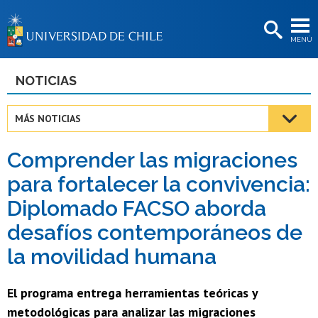
EXTENSIÓN
MENÚ
BIBLIOTECAS
LA UNIVERSIDAD
NOTICIAS
Postulantes
MÁS NOTICIAS
Estudiantes
Comprender las migraciones
Académicas/os
para fortalecer la convivencia:
Funcionarias/os
Diplomado FACSO aborda
Egresadas/os
desafíos contemporáneos de
la movilidad humana
El programa entrega herramientas teóricas y
metodológicas para analizar las migraciones