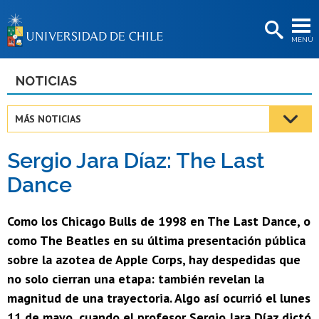
EXTENSIÓN
MENÚ
BIBLIOTECAS
LA UNIVERSIDAD
NOTICIAS
Postulantes
MÁS NOTICIAS
Estudiantes
Sergio Jara Díaz: The Last
Académicas/os
Dance
Funcionarias/os
Como los Chicago Bulls de 1998 en The Last Dance, o
Egresadas/os
como The Beatles en su última presentación pública
sobre la azotea de Apple Corps, hay despedidas que
no solo cierran una etapa: también revelan la
magnitud de una trayectoria. Algo así ocurrió el lunes
11 de mayo, cuando el profesor Sergio Jara Díaz dictó