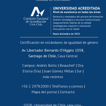
Calificación académica
Postulación al AUCAI
Funcionarias/os
Cursos internos de capacitación
Bienestar del personal
Certificación en estándares de igualdad de género
Portal de movilidad interna
Certificado de renta
Av. Libertador Bernardo O'Higgins 1058,
Santiago de Chile,
Casa Central
Certificado de renta honorarios
Gestión de correo uchile
Campus
:
Andrés Bello
|
Beauchef
|
Dra.
Editar páginas blancas
Eloísa Díaz
|
Juan Gómez Millas
|
Sur
|
más recintos
Extranjeras/os
Revalidación y reconocimiento de títulos
+56 2 29782000
|
Teléfonos y correos
|
Mapa del portal
|
Contacto
Postulación al Programa de Movilidad Estudiantil
Inscripción de asignaturas
SISIB
Universidad de Chile
Cursos de español
-
, 1994-2026 -