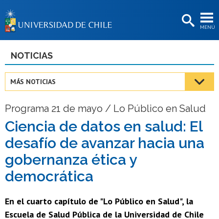
EXTENSIÓN
MENÚ
BIBLIOTECAS
LA UNIVERSIDAD
NOTICIAS
Postulantes
MÁS NOTICIAS
Estudiantes
Programa 21 de mayo / Lo Público en Salud
Académicas/os
Ciencia de datos en salud: El
Funcionarias/os
desafío de avanzar hacia una
Egresadas/os
gobernanza ética y
democrática
En el cuarto capítulo de "Lo Público en Salud", la
Escuela de Salud Pública de la Universidad de Chile