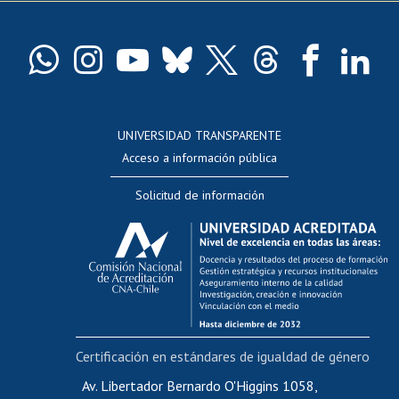
Pago de arancel y crédito exalumnos
Certificado de títulos y grados
Docentes
Postulación a concursos internos de investigación
Consulta a bases de datos
UNIVERSIDAD TRANSPARENTE
Perfeccionamiento
Acceso a información pública
Editar Portafolio Académico
Solicitud de información
Evaluación docente
Calificación académica
Postulación al AUCAI
Funcionarias/os
Cursos internos de capacitación
Bienestar del personal
Certificación en estándares de igualdad de género
Portal de movilidad interna
Certificado de renta
Av. Libertador Bernardo O'Higgins 1058,