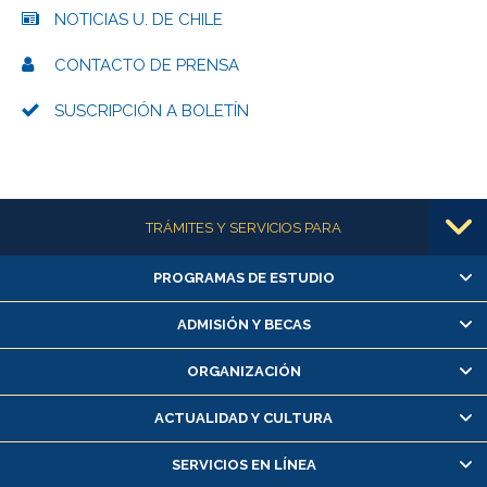
NOTICIAS U. DE CHILE
CONTACTO DE PRENSA
SUSCRIPCIÓN A BOLETÍN
Más información
TRÁMITES Y SERVICIOS PARA
PROGRAMAS DE ESTUDIO
Alumnas/os y exalumnas/os
Matrícula en línea
ADMISIÓN Y BECAS
Inscripción y cambio de asignaturas
ORGANIZACIÓN
Consulta y certificado de notas
Certificado de alumno regular
ACTUALIDAD Y CULTURA
Servicio médico y dental
SERVICIOS EN LÍNEA
Pago de arancel y crédito alumnos