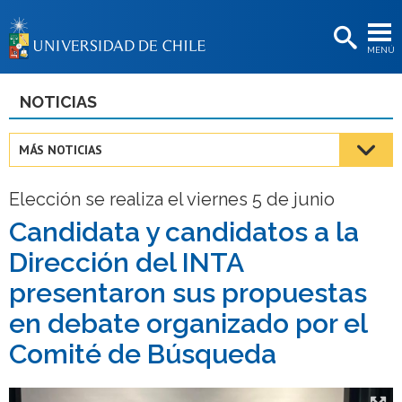
EXTENSIÓN
MENÚ
BIBLIOTECAS
LA UNIVERSIDAD
NOTICIAS
Postulantes
MÁS NOTICIAS
Estudiantes
Elección se realiza el viernes 5 de junio
Académicas/os
Candidata y candidatos a la
Funcionarias/os
Dirección del INTA
Egresadas/os
presentaron sus propuestas
en debate organizado por el
Comité de Búsqueda