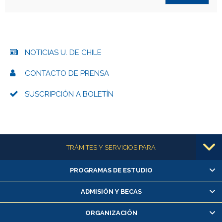
NOTICIAS U. DE CHILE
CONTACTO DE PRENSA
SUSCRIPCIÓN A BOLETÍN
Más información
TRÁMITES Y SERVICIOS PARA
PROGRAMAS DE ESTUDIO
Alumnas/os y exalumnas/os
Matrícula en línea
ADMISIÓN Y BECAS
Inscripción y cambio de asignaturas
ORGANIZACIÓN
Consulta y certificado de notas