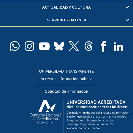
Certificado de alumno regular
ACTUALIDAD Y CULTURA
Servicio médico y dental
SERVICIOS EN LÍNEA
Pago de arancel y crédito alumnos
Pago de arancel y crédito exalumnos
Certificado de títulos y grados
Docentes
Postulación a concursos internos de investigación
Consulta a bases de datos
UNIVERSIDAD TRANSPARENTE
Perfeccionamiento
Acceso a información pública
Editar Portafolio Académico
Solicitud de información
Evaluación docente
Calificación académica
Postulación al AUCAI
Funcionarias/os
Cursos internos de capacitación