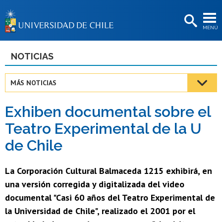
EXTENSIÓN
MENÚ
BIBLIOTECAS
LA UNIVERSIDAD
NOTICIAS
Postulantes
MÁS NOTICIAS
Estudiantes
Exhiben documental sobre el
Académicas/os
Teatro Experimental de la U
Funcionarias/os
de Chile
Egresadas/os
La Corporación Cultural Balmaceda 1215 exhibirá, en
una versión corregida y digitalizada del video
documental "Casi 60 años del Teatro Experimental de
la Universidad de Chile", realizado el 2001 por el