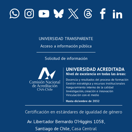
Certificado de títulos y grados
Docentes
Postulación a concursos internos de investigación
Consulta a bases de datos
UNIVERSIDAD TRANSPARENTE
Perfeccionamiento
Acceso a información pública
Editar Portafolio Académico
Solicitud de información
Evaluación docente
Calificación académica
Postulación al AUCAI
Funcionarias/os
Cursos internos de capacitación
Bienestar del personal
Certificación en estándares de igualdad de género
Portal de movilidad interna
Certificado de renta
Av. Libertador Bernardo O'Higgins 1058,
Santiago de Chile,
Casa Central
Certificado de renta honorarios