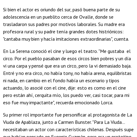
Si bien el actor es oriundo del sur, pasó buena parte de su
adolescencia en un pueblito cerca de Ovalle, donde se
trasladaron sus padres por motivos laborales. Su madre era
profesora rural y su padre tenía grandes dotes histriónicos:
"cantaba muy bien y hacía imitaciones extraordinarias", cuenta.
En La Serena conoció el cine y luego el teatro. "Me gustaba el
circo. Por el pueblo pasaban de esos circos bien pobres y un día
vi una carpa y pensé que era un circo, pero la vi demasiado baja.
Entré y no era circo, no había tony, no había arena, equilibristas
ni nada, en cambio en el fondo había un escenario y tipos
actuando, lo asocié con el cine, dije: esto es como en el cine
pero están ahí, cerquita mío, los puedo ver, casi tocar, para mi
eso fue muy impactante", recuerda emocionado Lorca.
Su primer rol importante fue personificar al protagonista de La
Viuda de Apablaza, junto a Carmen Bunster. "Para La Viuda...
necesitaban un actor con características chilenas. Después supe
que habían pensado en Eugenio Guzmán, pero era un prototipo