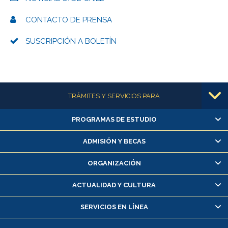
CONTACTO DE PRENSA
SUSCRIPCIÓN A BOLETÍN
Más información
TRÁMITES Y SERVICIOS PARA
PROGRAMAS DE ESTUDIO
Alumnas/os y exalumnas/os
Matrícula en línea
ADMISIÓN Y BECAS
Inscripción y cambio de asignaturas
ORGANIZACIÓN
Consulta y certificado de notas
Certificado de alumno regular
ACTUALIDAD Y CULTURA
Servicio médico y dental
SERVICIOS EN LÍNEA
Pago de arancel y crédito alumnos
Pago de arancel y crédito exalumnos