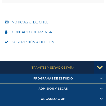
NOTICIAS U. DE CHILE
CONTACTO DE PRENSA
SUSCRIPCIÓN A BOLETÍN
Más información
TRÁMITES Y SERVICIOS PARA
PROGRAMAS DE ESTUDIO
Alumnas/os y exalumnas/os
Matrícula en línea
ADMISIÓN Y BECAS
Inscripción y cambio de asignaturas
ORGANIZACIÓN
Consulta y certificado de notas