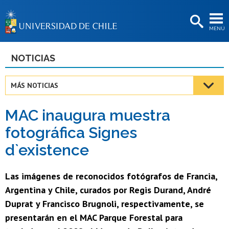
EXTENSIÓN
MENÚ
BIBLIOTECAS
LA UNIVERSIDAD
NOTICIAS
Postulantes
MÁS NOTICIAS
Estudiantes
MAC inaugura muestra
Académicas/os
fotográfica Signes
Funcionarias/os
d`existence
Egresadas/os
Las imágenes de reconocidos fotógrafos de Francia,
Argentina y Chile, curados por Regis Durand, André
Duprat y Francisco Brugnoli, respectivamente, se
presentarán en el MAC Parque Forestal para