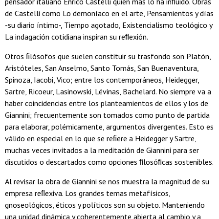
pensador italiano Enrico Castelli quien más lo ha inﬂuido. Obras
de Castelli como Lo demoníaco en el arte, Pensamientos y días
-su diario íntimo-, Tiempo agotado, Existencialismo teológico y
La indagación cotidiana inspiran su reﬂexión.
Otros ﬁlósofos que suelen constituir su trasfondo son Platón,
Aristóteles, San Anselmo, Santo Tomás, San Buenaventura,
Spinoza, Iacobi, Vico; entre los contemporáneos, Heidegger,
Sartre, Ricoeur, Lasinowski, Lévinas, Bachelard. No siempre va a
haber coincidencias entre los planteamientos de ellos y los de
Giannini; frecuentemente son tomados como punto de partida
para elaborar, polémicamente, argumentos divergentes. Esto es
válido en especial en lo que se reﬁere a Heidegger y Sartre,
muchas veces invitados a la meditación de Giannini para ser
discutidos o descartados como opciones ﬁlosóﬁcas sostenibles.
Al revisar la obra de Giannini se nos muestra la magnitud de su
empresa reﬂexiva. Los grandes temas metafísicos,
gnoseológicos, éticos y políticos son su objeto. Manteniendo
una unidad dinámica y coherentemente abierta al cambio y a