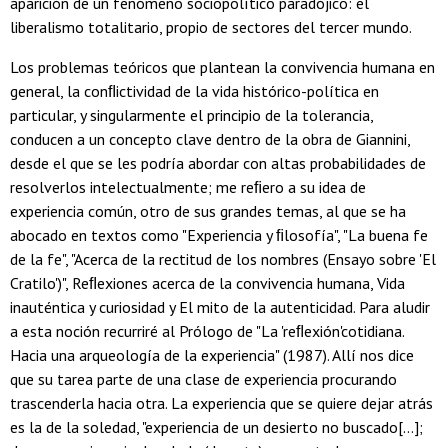
aparición de un fenómeno sociopolítico paradójico: el
liberalismo totalitario, propio de sectores del tercer mundo.
Los problemas teóricos que plantean la convivencia humana en
general, la conﬂictividad de la vida histórico-política en
particular, y singularmente el principio de la tolerancia,
conducen a un concepto clave dentro de la obra de Giannini,
desde el que se les podría abordar con altas probabilidades de
resolverlos intelectualmente; me reﬁero a su idea de
experiencia común, otro de sus grandes temas, al que se ha
abocado en textos como "Experiencia y ﬁlosofía", "La buena fe
de la fe", "Acerca de la rectitud de los nombres (Ensayo sobre 'El
Cratilo')", Reﬂexiones acerca de la convivencia humana, Vida
inauténtica y curiosidad y El mito de la autenticidad. Para aludir
a esta noción recurriré al Prólogo de "La 'reﬂexión'cotidiana.
Hacia una arqueología de la experiencia" (1987). Allí nos dice
que su tarea parte de una clase de experiencia procurando
trascenderla hacia otra. La experiencia que se quiere dejar atrás
es la de la soledad, "experiencia de un desierto no buscado[...];