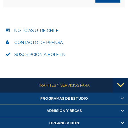
NOTICIAS U. DE CHILE
CONTACTO DE PRENSA
SUSCRIPCIÓN A BOLETÍN
Más información
TRÁMITES Y SERVICIOS PARA
PROGRAMAS DE ESTUDIO
Alumnas/os y exalumnas/os
Matrícula en línea
ADMISIÓN Y BECAS
Inscripción y cambio de asignaturas
ORGANIZACIÓN
Consulta y certificado de notas