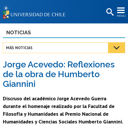
EXTENSIÓN
MENÚ
BIBLIOTECAS
LA UNIVERSIDAD
NOTICIAS
Postulantes
MÁS NOTICIAS
Estudiantes
Jorge Acevedo: Reflexiones
Académicas/os
de la obra de Humberto
Funcionarias/os
Giannini
Egresadas/os
Discruso del académico Jorge Acevedo Guerra
durante el homenaje realizado por la Facultad de
Filosofía y Humanidades al Premio Nacional de
Humanidades y Ciencias Sociales Humberto Giannini.