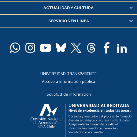
Certificado de alumno regular
ACTUALIDAD Y CULTURA
Servicio médico y dental
SERVICIOS EN LÍNEA
Pago de arancel y crédito alumnos
Pago de arancel y crédito exalumnos
Certificado de títulos y grados
Docentes
Postulación a concursos internos de investigación
Consulta a bases de datos
UNIVERSIDAD TRANSPARENTE
Perfeccionamiento
Acceso a información pública
Editar Portafolio Académico
Solicitud de información
Evaluación docente
Calificación académica
Postulación al AUCAI
Funcionarias/os
Cursos internos de capacitación