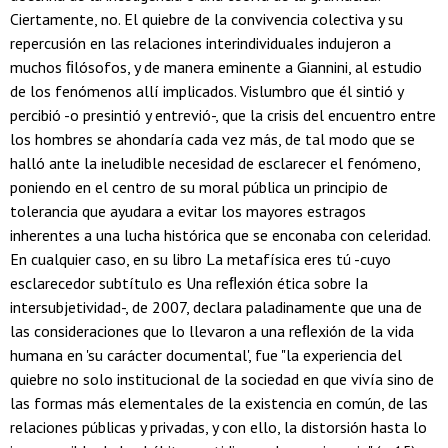
Ciertamente, no. El quiebre de la convivencia colectiva y su
repercusión en las relaciones interindividuales indujeron a
muchos ﬁlósofos, y de manera eminente a Giannini, al estudio
de los fenómenos allí implicados. Vislumbro que él sintió y
percibió -o presintió y entrevió-, que la crisis del encuentro entre
los hombres se ahondaría cada vez más, de tal modo que se
halló ante la ineludible necesidad de esclarecer el fenómeno,
poniendo en el centro de su moral pública un principio de
tolerancia que ayudara a evitar los mayores estragos
inherentes a una lucha histórica que se enconaba con celeridad.
En cualquier caso, en su libro La metafísica eres tú -cuyo
esclarecedor subtítulo es Una reﬂexión ética sobre Ia
intersubjetividad-, de 2007, declara paladinamente que una de
las consideraciones que lo llevaron a una reﬂexión de la vida
humana en 'su carácter documental', fue "la experiencia del
quiebre no solo institucional de la sociedad en que vivía sino de
las formas más elementales de la existencia en común, de las
relaciones públicas y privadas, y con ello, la distorsión hasta lo