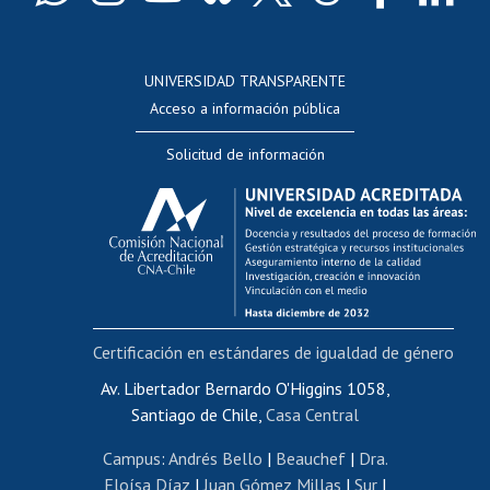
Docentes
Postulación a concursos internos de investigación
Consulta a bases de datos
UNIVERSIDAD TRANSPARENTE
Perfeccionamiento
Acceso a información pública
Editar Portafolio Académico
Solicitud de información
Evaluación docente
Calificación académica
Postulación al AUCAI
Funcionarias/os
Cursos internos de capacitación
Bienestar del personal
Certificación en estándares de igualdad de género
Portal de movilidad interna
Certificado de renta
Av. Libertador Bernardo O'Higgins 1058,
Santiago de Chile,
Casa Central
Certificado de renta honorarios
Gestión de correo uchile
Campus
:
Andrés Bello
|
Beauchef
|
Dra.
Editar páginas blancas
Eloísa Díaz
|
Juan Gómez Millas
|
Sur
|