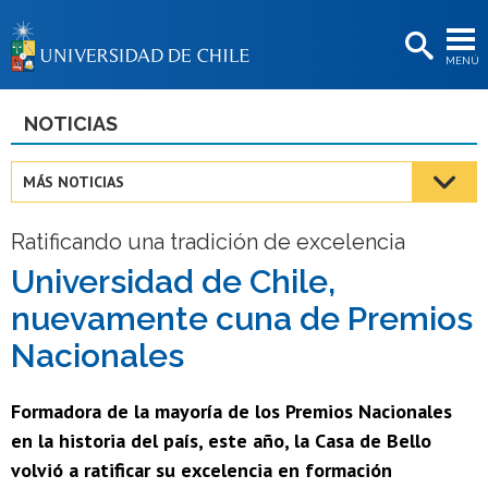
EXTENSIÓN
MENÚ
BIBLIOTECAS
LA UNIVERSIDAD
NOTICIAS
Postulantes
MÁS NOTICIAS
Estudiantes
Ratificando una tradición de excelencia
Académicas/os
Universidad de Chile,
Funcionarias/os
nuevamente cuna de Premios
Egresadas/os
Nacionales
Formadora de la mayoría de los Premios Nacionales
en la historia del país, este año, la Casa de Bello
volvió a ratificar su excelencia en formación