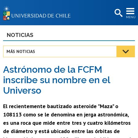
EXTENSIÓN
MENÚ
BIBLIOTECAS
LA UNIVERSIDAD
NOTICIAS
Postulantes
MÁS NOTICIAS
Estudiantes
Astrónomo de la FCFM
Académicas/os
inscribe su nombre en el
Funcionarias/os
Universo
Egresadas/os
El recientemente bautizado asteroide "Maza" o
108113 como se le denomina en jerga astronómica,
es una roca que mide entre tres y cuatro kilómetros
de diámetro y está ubicado entre las órbitas de