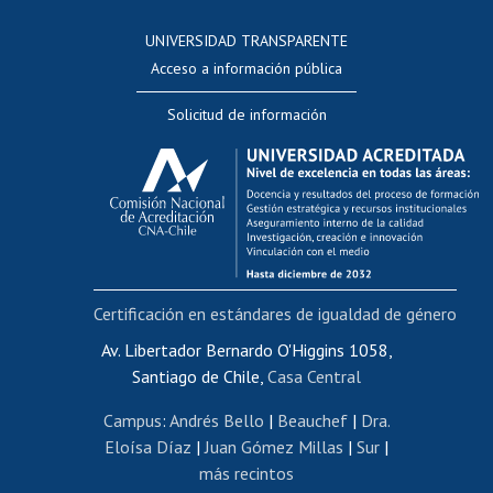
Consulta a bases de datos
UNIVERSIDAD TRANSPARENTE
Perfeccionamiento
Acceso a información pública
Editar Portafolio Académico
Solicitud de información
Evaluación docente
Calificación académica
Postulación al AUCAI
Funcionarias/os
Cursos internos de capacitación
Bienestar del personal
Certificación en estándares de igualdad de género
Portal de movilidad interna
Certificado de renta
Av. Libertador Bernardo O'Higgins 1058,
Santiago de Chile,
Casa Central
Certificado de renta honorarios
Gestión de correo uchile
Campus
:
Andrés Bello
|
Beauchef
|
Dra.
Editar páginas blancas
Eloísa Díaz
|
Juan Gómez Millas
|
Sur
|
más recintos
Extranjeras/os