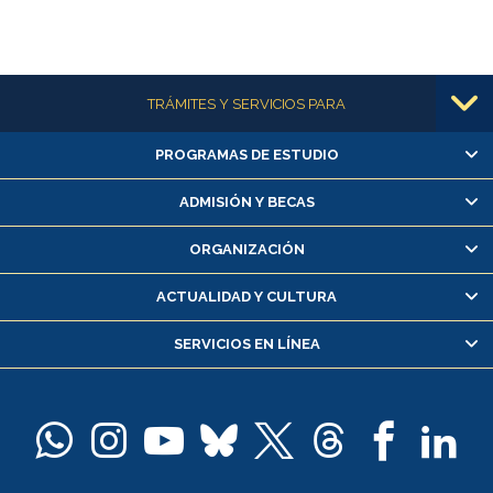
Más información
TRÁMITES Y SERVICIOS PARA
PROGRAMAS DE ESTUDIO
Alumnas/os y exalumnas/os
Matrícula en línea
ADMISIÓN Y BECAS
Inscripción y cambio de asignaturas
ORGANIZACIÓN
Consulta y certificado de notas
Certificado de alumno regular
ACTUALIDAD Y CULTURA
Servicio médico y dental
SERVICIOS EN LÍNEA
Pago de arancel y crédito alumnos
Pago de arancel y crédito exalumnos
Certificado de títulos y grados
Docentes
Postulación a concursos internos de investigación