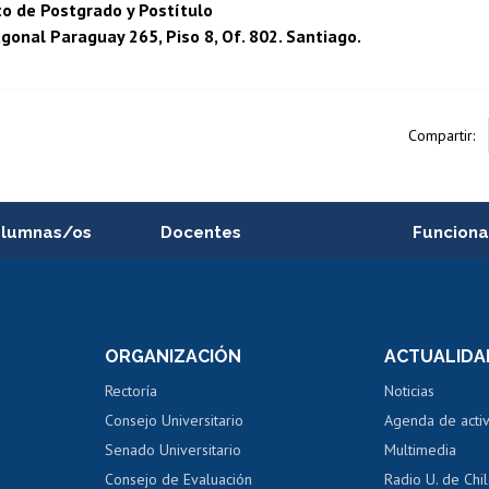
 de Postgrado y Postítulo
agonal Paraguay 265, Piso 8, Of. 802. Santiago.
Compartir:
alumnas/os
Docentes
Funciona
Postulación a concursos
Cursos inte
internos de investigación
capacitació
e asignaturas
Consulta a bases de datos
Bienestar d
 de notas
ORGANIZACIÓN
ACTUALIDA
Perfeccionamiento
Portal de m
 regular
Editar Portafolio Académico
Certificado
Rectoría
Noticias
tal
Evaluación docente
Certificado
Consejo Universitario
Agenda de acti
dito alumnos
honorarios
Calificación académica
Senado Universitario
Multimedia
dito exalumnos
Gestión de 
Consejo de Evaluación
Radio U. de Chi
Postulación al AUCAI