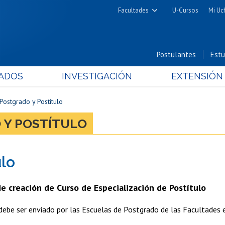
Facultades
U-Cursos
Mi Uc
Arquitectura y Urbanismo
Ciencias
Postulantes
Estu
Cs. Físicas y Matemáticas
ADOS
INVESTIGACIÓN
EXTENSIÓN
Cs. Químicas y Farmacéuticas
Cs. Veterinarias y Pecuarias
ostgrado y Postítulo
Derecho
 Y POSTÍTULO
Filosofía y Humanidades
Medicina
ulo
Estudios Avanzados en Educación
Nutrición y Tecnología de
e creación de Curso de Especialización de Postítulo
Alimentos
 debe ser enviado por
las Escuelas de Postgrado de las Facultades e