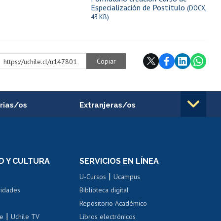
Especialización de Postítulo
(DOCX,
43 KB)
Copiar
https://uchile.cl/u147801
rias/os
Extranjeras/os
rnos de
Revalidación y reconocimiento
n
de títulos
el personal
Postulación al Programa de
Movilidad Estudiantil
D Y CULTURA
SERVICIOS EN LÍNEA
ovilidad interna
Inscripción de asignaturas
|
 de renta
U-Cursos
Ucampus
Cursos de español
 de renta
vidades
Biblioteca digital
Repositorio Académico
correo uchile
|
le
Uchile TV
Libros electrónicos