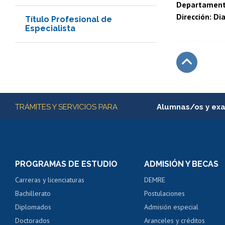
Departamento
Dirección: Di
Título Profesional de
Especialista
Subir
Más información
TRÁMITES Y SERVICIOS PARA
Alumnas/os y ex
Matrícula en línea
Inscripción y cambio d
Consulta y certificado
PROGRAMAS DE ESTUDIO
ADMISIÓN Y BECAS
Certificado de alumno
Carreras y licenciaturas
DEMRE
Servicio médico y den
Bachillerato
Postulaciones
Pago de arancel y cré
Diplomados
Admisión especial
Pago de arancel y cré
Doctorados
Aranceles y créditos