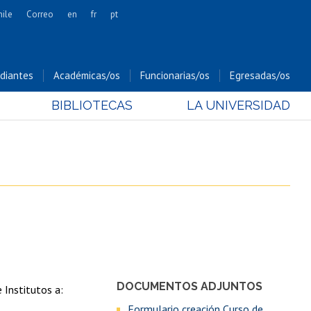
hile
Correo
en
fr
pt
Artes
Cs. Agronómicas
diantes
Académicas/os
Funcionarias/os
Egresadas/os
Cs. Forestales y Conservación
BIBLIOTECAS
LA UNIVERSIDAD
Cs. Sociales
Comunicación e Imagen
Economía y Negocios
Gobierno
Odontología
Estudios Internacionales
Bachillerato
Hospital Clínico
DOCUMENTOS ADJUNTOS
 Institutos a:
Formulario creación Curso de