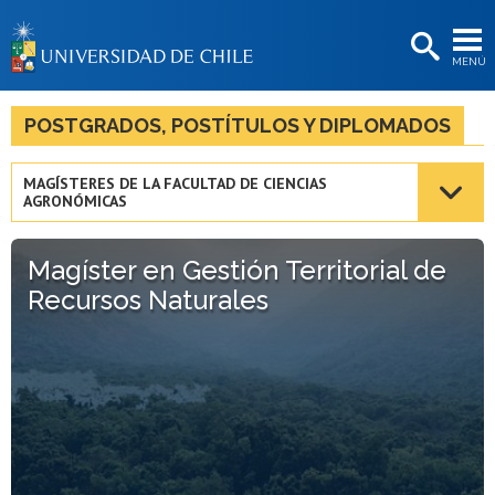
EXTENSIÓN
MENÚ
BIBLIOTECAS
LA UNIVERSIDAD
POSTGRADOS, POSTÍTULOS Y DIPLOMADOS
Postulantes
MAGÍSTERES DE LA FACULTAD DE CIENCIAS
AGRONÓMICAS
Estudiantes
Académicas/os
Magíster en Gestión Territorial de
Recursos Naturales
Funcionarias/os
Egresadas/os