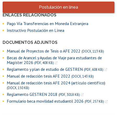
Accesos directos
Postulación en línea
ENLACES RELACIONADOS
Enlaces y documentos de interés
Pago Vía Transferencias en Moneda Extranjera
Instructivo Postulación en Línea
DOCUMENTOS ADJUNTOS
Manual de Proyectos de Tesis o AFE 2022
(DOCX, 113 KB)
Becas de Arancel y Ayudas de Viaje para estudiantes de
Magíster 2026
(PDF, 408 KB)
Reglamento y plan de estudio de GESTREN
(PDF, 608 KB)
Manual de redacción tesis AFE 2022
(DOCX, 143 KB)
Manual de redacción tesis AFE 2024 (artículo cientifíco)
(DOCX, 150 KB)
Reglamento GESTREN 2018
(PDF, 3018 KB)
Formulario beca movilidad estudiantil 2026
(PDF, 257 KB)