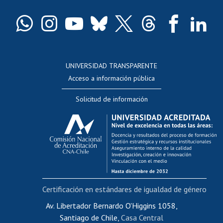
Certificado de títulos y grados
Docentes
Postulación a concursos internos de investigación
Consulta a bases de datos
UNIVERSIDAD TRANSPARENTE
Perfeccionamiento
Acceso a información pública
Editar Portafolio Académico
Solicitud de información
Evaluación docente
Calificación académica
Postulación al AUCAI
Funcionarias/os
Cursos internos de capacitación
Bienestar del personal
Certificación en estándares de igualdad de género
Portal de movilidad interna
Certificado de renta
Av. Libertador Bernardo O'Higgins 1058,
Santiago de Chile,
Casa Central
Certificado de renta honorarios