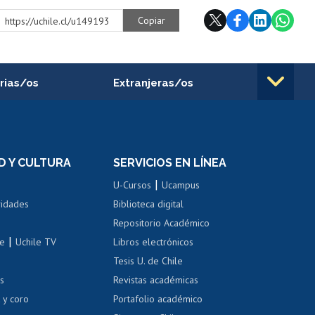
Copiar
https://uchile.cl/u149193
rias/os
Extranjeras/os
rnos de
Revalidación y reconocimiento
n
de títulos
el personal
Postulación al Programa de
Movilidad Estudiantil
D Y CULTURA
SERVICIOS EN LÍNEA
ovilidad interna
Inscripción de asignaturas
|
 de renta
U-Cursos
Ucampus
Cursos de español
 de renta
vidades
Biblioteca digital
Repositorio Académico
correo uchile
|
le
Uchile TV
Libros electrónicos
nas blancas
Tesis U. de Chile
os
Revistas académicas
, sexual y violencia
Denuncias administrativas
 y coro
Portafolio académico