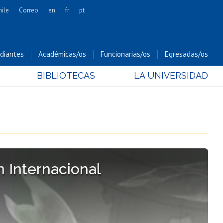
hile
Correo
en
fr
pt
Artes
Cs. Agronómicas
diantes
Académicas/os
Funcionarias/os
Egresadas/os
Cs. Forestales y Conservación
BIBLIOTECAS
LA UNIVERSIDAD
Cs. Sociales
Comunicación e Imagen
Economía y Negocios
Gobierno
Odontología
Estudios Internacionales
 Internacional
Bachillerato
Hospital Clínico