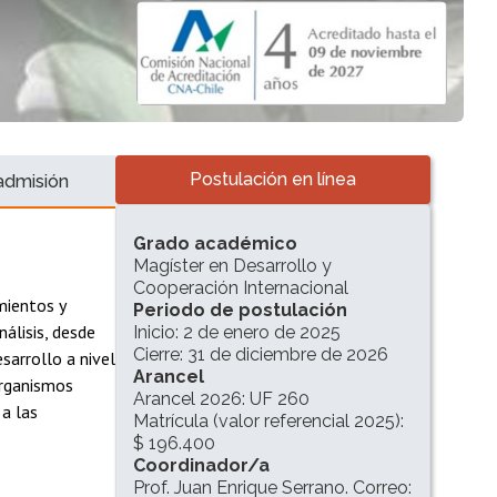
Accesos directos
Postulación en línea
admisión
INFORMACIÓN DEL PROGRAMA
Grado académico
Magíster en Desarrollo y
Cooperación Internacional
mientos y
Periodo de postulación
álisis, desde
Inicio: 2 de enero de 2025
Cierre: 31 de diciembre de 2026
sarrollo a nivel
Arancel
organismos
Arancel 2026: UF 260
 a las
Matrícula (valor referencial 2025):
$ 196.400
Coordinador/a
Prof. Juan Enrique Serrano. Correo: