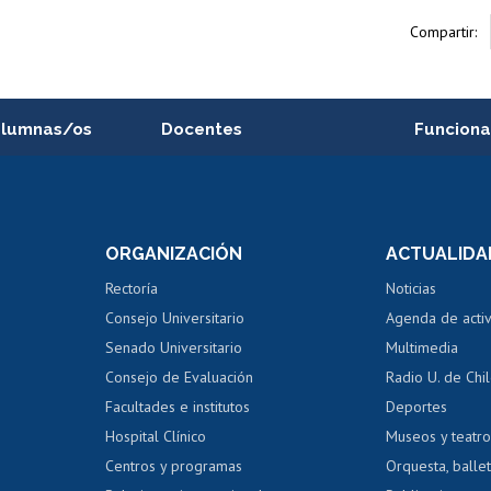
Compartir:
alumnas/os
Docentes
Funciona
Postulación a concursos
Cursos inte
internos de investigación
capacitació
e asignaturas
Consulta a bases de datos
Bienestar d
 de notas
ORGANIZACIÓN
ACTUALIDA
Perfeccionamiento
Portal de m
 regular
Editar Portafolio Académico
Certificado
Rectoría
Noticias
tal
Evaluación docente
Certificado
Consejo Universitario
Agenda de acti
dito alumnos
honorarios
Calificación académica
Senado Universitario
Multimedia
dito exalumnos
Gestión de 
Consejo de Evaluación
Radio U. de Chi
Postulación al AUCAI
y grados
Editar pági
Facultades e institutos
Deportes
Hospital Clínico
Museos y teatr
da tecnológica
Tarjeta TUI
Wifi
Acoso laboral
s
Centros y programas
Orquesta, ballet