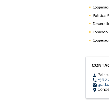
Cooperaci
Política P
Desarroll
Comercio 
Cooperaci
CONTA
Patric
+56 2
gradua
Condel