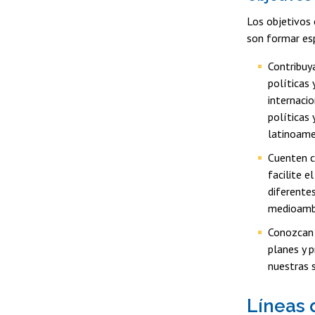
Los objetivos 
son formar esp
Contribuya
políticas 
internacio
políticas 
latinoame
Cuenten c
facilite e
diferente
medioambi
Conozcan l
planes y p
nuestras 
Líneas 