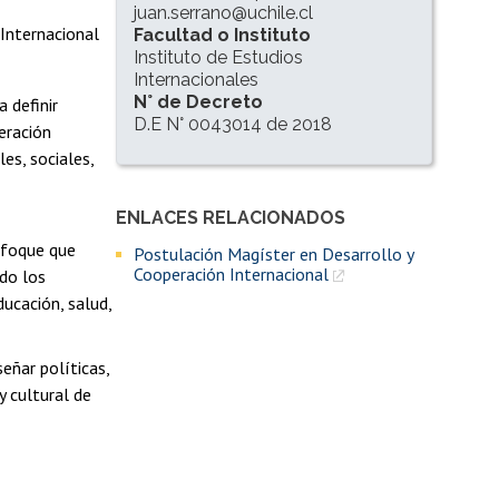
juan.serrano@uchile.cl
Internacional
Facultad o Instituto
Instituto de Estudios
Internacionales
N° de Decreto
 definir
D.E N° 0043014 de 2018
eración
les, sociales,
ENLACES RELACIONADOS
Enlaces y documentos de interés
nfoque que
Postulación Magíster en Desarrollo y
Cooperación Internacional
ndo los
ucación, salud,
señar políticas,
y cultural de