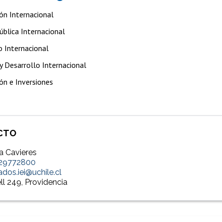
ón Internacional
ública Internacional
o Internacional
y Desarrollo Internacional
ón e Inversiones
CTO
ia Cavieres
 29772800
dos.iei@uchile.cl
l 249, Providencia