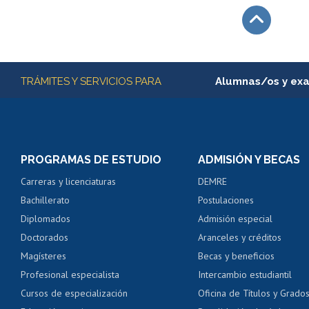
Subir
Más información
TRÁMITES Y SERVICIOS PARA
Alumnas/os y ex
Matrícula en línea
Inscripción y cambio d
Consulta y certificado
PROGRAMAS DE ESTUDIO
ADMISIÓN Y BECAS
Certificado de alumno
Carreras y licenciaturas
DEMRE
Servicio médico y den
Bachillerato
Postulaciones
Pago de arancel y cré
Diplomados
Admisión especial
Pago de arancel y cré
Doctorados
Aranceles y créditos
Certificado de títulos 
Magísteres
Becas y beneficios
Profesional especialista
Intercambio estudiantil
Mi Uchile
Ayu
Cursos de especialización
Oficina de Títulos y Grado