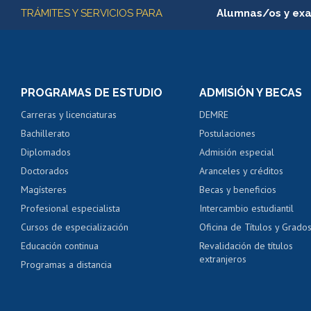
Más información
TRÁMITES Y SERVICIOS PARA
Alumnas/os y ex
Matrícula en línea
Inscripción y cambio d
Consulta y certificado
PROGRAMAS DE ESTUDIO
ADMISIÓN Y BECAS
Certificado de alumno
Carreras y licenciaturas
DEMRE
Servicio médico y den
Bachillerato
Postulaciones
Pago de arancel y cré
Diplomados
Admisión especial
Pago de arancel y cré
Doctorados
Aranceles y créditos
Certificado de títulos 
Magísteres
Becas y beneficios
Profesional especialista
Intercambio estudiantil
Mi Uchile
Ayu
Cursos de especialización
Oficina de Títulos y Grado
Educación continua
Revalidación de títulos
extranjeros
Programas a distancia