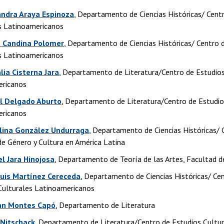
andra Araya Espinoza
, Departamento de Ciencias Históricas/ Cent
s Latinoamericanos
n Candina Polomer
, Departamento de Ciencias Históricas/ Centro 
s Latinoamericanos
lia Cisterna Jara
, Departamento de Literatura/Centro de Estudios
ericanos
el Delgado Aburto
, Departamento de Literatura/Centro de Estudio
ericanos
olina González Undurraga
, Departamento de Ciencias Históricas/ 
de Género y Cultura en América Latina
el Jara Hinojosa
, Departamento de Teoría de las Artes, Facultad d
Luis Martínez Cereceda
, Departamento de Ciencias Históricas/ Ce
Culturales Latinoamericanos
ian Montes Capó
, Departamento de Literatura
 Nitschack
, Departamento de Literatura/Centro de Estudios Cultur