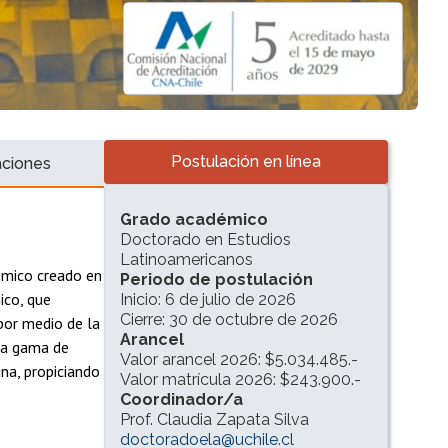
Accesos directos
Postulación en línea
aciones
INFORMACIÓN DEL PROGRAMA
Grado académico
Doctorado en Estudios
Latinoamericanos
émico creado en
Periodo de postulación
ico, que
Inicio: 6 de julio de 2026
Cierre: 30 de octubre de 2026
 por medio de la
Arancel
lia gama de
Valor arancel 2026: $5.034.485.-
ina, propiciando
Valor matrícula 2026: $243.900.-
Coordinador/a
Prof. Claudia Zapata Silva
doctoradoela@uchile.cl