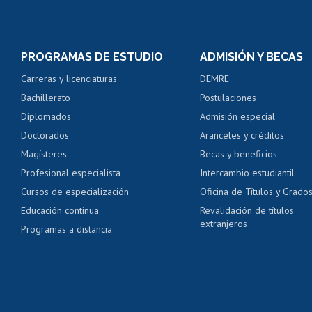
Matrícula en línea
Inscripción y cambio d
Consulta y certificado
PROGRAMAS DE ESTUDIO
ADMISIÓN Y BECAS
Certificado de alumno
Carreras y licenciaturas
DEMRE
Servicio médico y den
Bachillerato
Postulaciones
Pago de arancel y cré
Diplomados
Admisión especial
Pago de arancel y cré
Doctorados
Aranceles y créditos
Certificado de títulos 
Magísteres
Becas y beneficios
Profesional especialista
Intercambio estudiantil
Mi Uchile
Ayu
Cursos de especialización
Oficina de Títulos y Grado
Educación continua
Revalidación de títulos
extranjeros
Programas a distancia