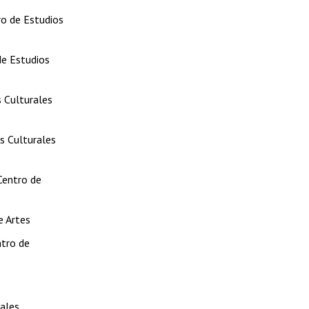
ro de Estudios
de Estudios
 Culturales
s Culturales
Centro de
e Artes
ntro de
ales