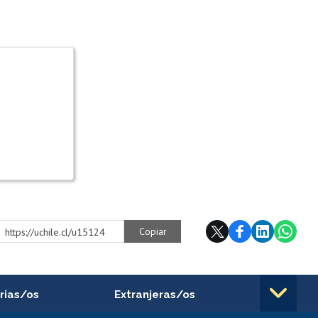
Copiar
https://uchile.cl/u15124
rias/os
Extranjeras/os