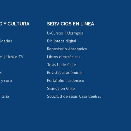
rnos de
Revalidación y reconocimiento
n
de títulos
el personal
Postulación al Programa de
Movilidad Estudiantil
D Y CULTURA
SERVICIOS EN LÍNEA
ovilidad interna
Inscripción de asignaturas
|
 de renta
U-Cursos
Ucampus
Cursos de español
 de renta
vidades
Biblioteca digital
Repositorio Académico
correo uchile
|
le
Uchile TV
Libros electrónicos
nas blancas
Tesis U. de Chile
os
Revistas académicas
, sexual y violencia
Denuncias administrativas
 y coro
Portafolio académico
Sismos en Chile
itaria
Solicitud de salas Casa Central