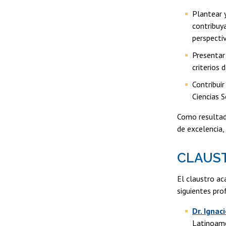
Plantear 
contribuy
perspecti
Presentar 
criterios
Contribuir
Ciencias 
Como resultado
de excelencia, 
CLAUS
El claustro a
siguientes pro
Dr. Ignac
Latinoam