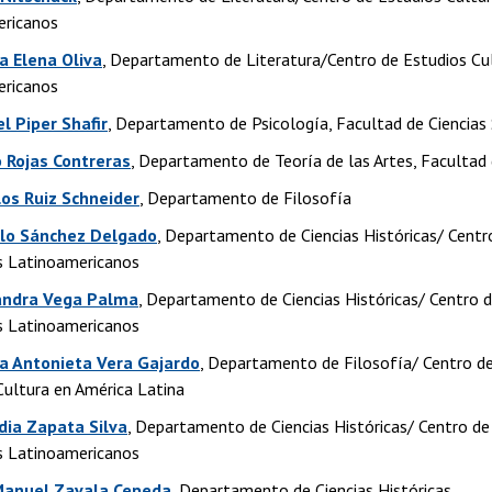
ericanos
a Elena Oliva
, Departamento de Literatura/Centro de Estudios Cu
ericanos
el Piper Shafir
, Departamento de Psicología, Facultad de Ciencias 
o Rojas Contreras
, Departamento de Teoría de las Artes, Facultad 
los Ruiz Schneider
, Departamento de Filosofía
elo Sánchez Delgado
, Departamento de Ciencias Históricas/ Centr
s Latinoamericanos
jandra Vega Palma
, Departamento de Ciencias Históricas/ Centro 
s Latinoamericanos
ía Antonieta Vera Gajardo
, Departamento de Filosofía/ Centro de
Cultura en América Latina
dia Zapata Silva
, Departamento de Ciencias Históricas/ Centro de
s Latinoamericanos
 Manuel Zavala Cepeda
, Departamento de Ciencias Históricas