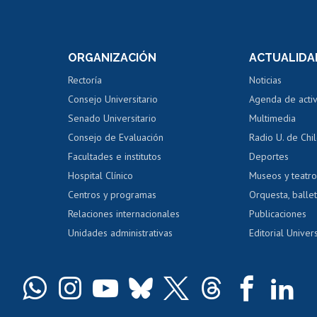
Postulación a concursos
Cursos inte
internos de investigación
capacitació
e asignaturas
Consulta a bases de datos
Bienestar d
 de notas
ORGANIZACIÓN
ACTUALIDA
Perfeccionamiento
Portal de m
 regular
Editar Portafolio Académico
Certificado
Rectoría
Noticias
tal
Evaluación docente
Certificado
Consejo Universitario
Agenda de acti
dito alumnos
honorarios
Calificación académica
Senado Universitario
Multimedia
dito exalumnos
Gestión de 
Consejo de Evaluación
Radio U. de Chi
Postulación al AUCAI
y grados
Editar pági
Facultades e institutos
Deportes
Hospital Clínico
Museos y teatr
da tecnológica
Tarjeta TUI
Wifi
Acoso laboral
s
Centros y programas
Orquesta, ballet
Relaciones internacionales
Publicaciones
Unidades administrativas
Editorial Univers