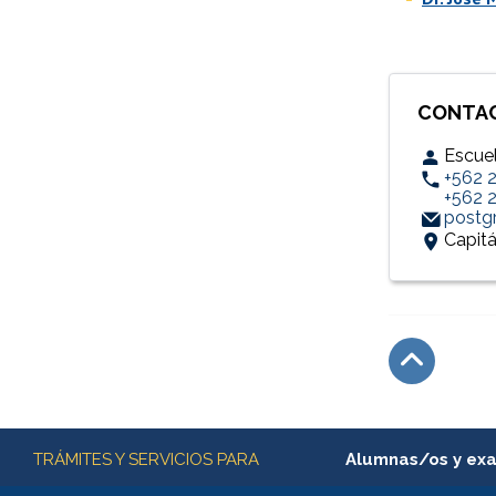
CONTA
Escuel
+562 
+562 
postgr
Capitá
Subir
Más información
TRÁMITES Y SERVICIOS PARA
Alumnas/os y ex