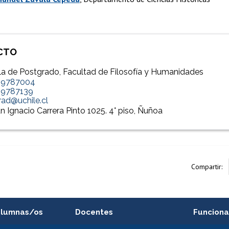
CTO
a de Postgrado, Facultad de Filosofía y Humanidades
29787004
29787139
ad@uchile.cl
n Ignacio Carrera Pinto 1025. 4° piso, Ñuñoa
Compartir:
alumnas/os
Docentes
Funciona