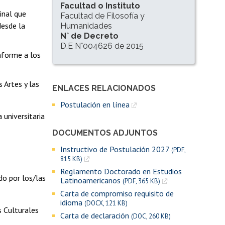
Facultad o Instituto
inal que
Facultad de Filosofía y
desde la
Humanidades
N° de Decreto
D.E N°004626 de 2015
onforme a los
s Artes y las
ENLACES RELACIONADOS
Enlaces y documentos de interés
Postulación en línea
universitaria
DOCUMENTOS ADJUNTOS
Instructivo de Postulación 2027
(PDF,
815 KB)
Reglamento Doctorado en Estudios
do por los/las
Latinoamericanos
(PDF, 365 KB)
Carta de compromiso requisito de
idioma
(DOCX, 121 KB)
 Culturales
Carta de declaración
(DOC, 260 KB)