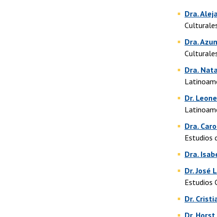
Dra. Alej
Culturale
Dra. Azu
Culturale
Dra. Nata
Latinoam
Dr. Leon
Latinoam
Dra. Car
Estudios 
Dra. Isab
Dr. José 
Estudios 
Dr. Crist
Dr. Horst