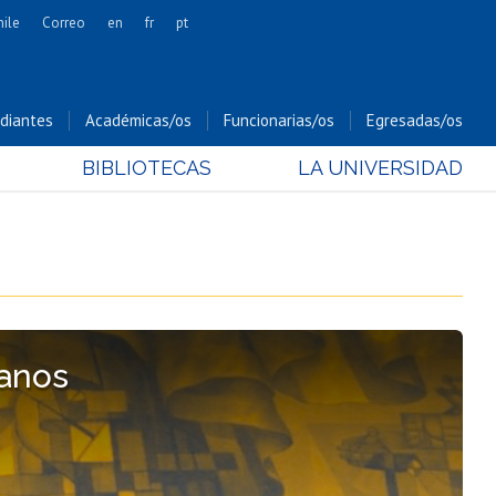
hile
Correo
en
fr
pt
Artes
Cs. Agronómicas
diantes
Académicas/os
Funcionarias/os
Egresadas/os
Cs. Forestales y Conservación
BIBLIOTECAS
LA UNIVERSIDAD
Cs. Sociales
Comunicación e Imagen
Economía y Negocios
Gobierno
Odontología
Estudios Internacionales
canos
Bachillerato
Hospital Clínico