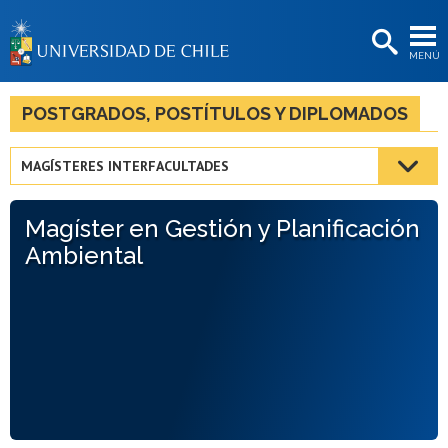
EXTENSIÓN
MENÚ
BIBLIOTECAS
LA UNIVERSIDAD
POSTGRADOS, POSTÍTULOS Y DIPLOMADOS
Postulantes
MAGÍSTERES INTERFACULTADES
Estudiantes
Magíster en Gestión y Planificación
Académicas/os
Ambiental
Funcionarias/os
Egresadas/os