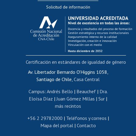
Solicitud de información
Evaluación docente
Calificación académica
Postulación al AUCAI
Funcionarias/os
Cursos internos de capacitación
Bienestar del personal
Certificación en estándares de igualdad de género
Portal de movilidad interna
Certificado de renta
Av. Libertador Bernardo O'Higgins 1058,
Santiago de Chile,
Casa Central
Certificado de renta honorarios
Gestión de correo uchile
Campus
:
Andrés Bello
|
Beauchef
|
Dra.
Editar páginas blancas
Eloísa Díaz
|
Juan Gómez Millas
|
Sur
|
más recintos
Extranjeras/os
Revalidación y reconocimiento de títulos
+56 2 29782000
|
Teléfonos y correos
|
Mapa del portal
|
Contacto
Postulación al Programa de Movilidad Estudiantil
Inscripción de asignaturas