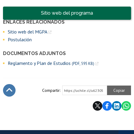
Accesos directos
Sitio web del programa
ENLACES RELACIONADOS
Enlaces y documentos de interés
Sitio web del MGPA
Postulación
DOCUMENTOS ADJUNTOS
Reglamento y Plan de Estudios
(PDF, 595 KB)
Compartir:
Copiar
https://uchile.cl/u62305
Subir