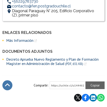
+56229783730
contacto@fen.postgradouchile.cl
Diagonal Paraguay N° 205, Edificio Corporativo
(Z), primer piso
ENLACES RELACIONADOS
Accesos directos
Enlaces y documentos de interés
Más Información
DOCUMENTOS ADJUNTOS
Decreto Aprueba Nuevo Reglamento y Plan de Formación
Magíster en Administración de Salud
(PDF, 651 KB)
Compartir:
Copiar
https://uchile.cl/u144461
Subir