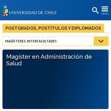
EXTENSIÓN
MENÚ
BIBLIOTECAS
LA UNIVERSIDAD
POSTGRADOS, POSTÍTULOS Y DIPLOMADOS
Postulantes
MAGÍSTERES INTERFACULTADES
Estudiantes
Magíster en Administración de
Académicas/os
Salud
Funcionarias/os
Egresadas/os