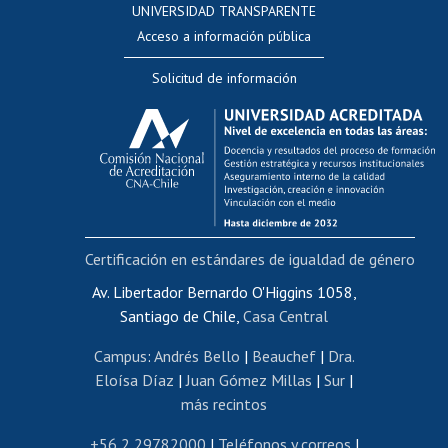
UNIVERSIDAD TRANSPARENTE
Perfeccionamiento
Acceso a información pública
Editar Portafolio Académico
Solicitud de información
Evaluación docente
Calificación académica
Postulación al AUCAI
Funcionarias/os
Cursos internos de capacitación
Bienestar del personal
Certificación en estándares de igualdad de género
Portal de movilidad interna
Certificado de renta
Av. Libertador Bernardo O'Higgins 1058,
Santiago de Chile,
Casa Central
Certificado de renta honorarios
Gestión de correo uchile
Campus
:
Andrés Bello
|
Beauchef
|
Dra.
Editar páginas blancas
Eloísa Díaz
|
Juan Gómez Millas
|
Sur
|
más recintos
Extranjeras/os
Revalidación y reconocimiento de títulos
+56 2 29782000
|
Teléfonos y correos
|