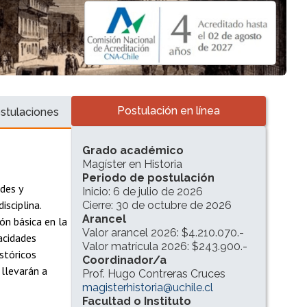
Accesos directos
Postulación en línea
stulaciones
INFORMACIÓN DEL PROGRAMA
Grado académico
Magíster en Historia
Periodo de postulación
des y
Inicio: 6 de julio de 2026
sciplina.
Cierre: 30 de octubre de 2026
Arancel
ón básica en la
Valor arancel 2026: $4.210.070.-
pacidades
Valor matrícula 2026: $243.900.-
istóricos
Coordinador/a
 llevarán a
Prof. Hugo Contreras Cruces
magisterhistoria@uchile.cl
Facultad o Instituto