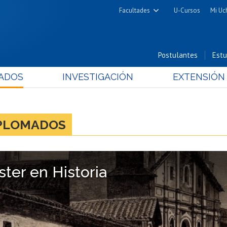
Facultades
U-Cursos
Mi Uc
Arquitectura y Urbanismo
Ciencias
Postulantes
Estu
Cs. Físicas y Matemáticas
ADOS
INVESTIGACIÓN
EXTENSIÓN
Cs. Químicas y Farmacéuticas
Cs. Veterinarias y Pecuarias
Derecho
IPLOMADOS
Filosofía y Humanidades
Medicina
Estudios Avanzados en Educación
ter en Historia
Nutrición y Tecnología de
Alimentos