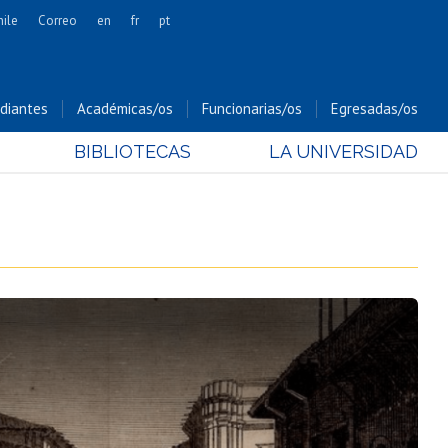
hile
Correo
en
fr
pt
Artes
Cs. Agronómicas
diantes
Académicas/os
Funcionarias/os
Egresadas/os
Cs. Forestales y Conservación
BIBLIOTECAS
LA UNIVERSIDAD
Cs. Sociales
Comunicación e Imagen
Economía y Negocios
Gobierno
Odontología
Estudios Internacionales
Bachillerato
Hospital Clínico