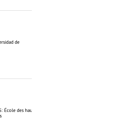
ersidad de
S: École des hautes
s