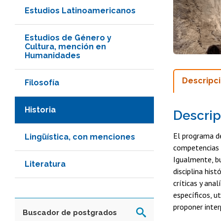
Estudios Latinoamericanos
Estudios de Género y
Cultura, mención en
Humanidades
Descripc
Filosofía
Historia
Descrip
El programa 
Lingüística, con menciones
competencias r
Igualmente, bu
Literatura
disciplina his
críticas y ana
específicos, u
proponer inter
Buscador de postgrados