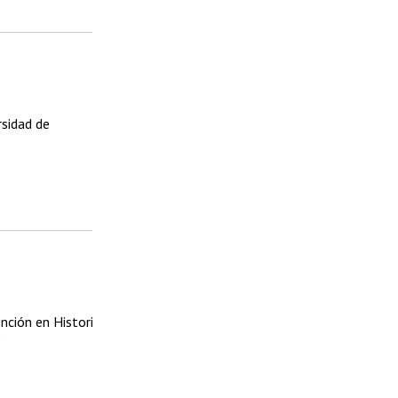
rsidad de
nción en Historia de
e