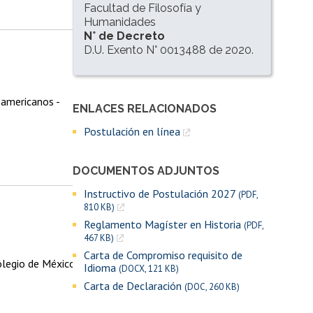
Facultad de Filosofía y
Humanidades
N° de Decreto
D.U. Exento N° 0013488 de 2020.
oamericanos -
ENLACES RELACIONADOS
Enlaces y documentos de interés
Postulación en línea
DOCUMENTOS ADJUNTOS
Instructivo de Postulación 2027
(PDF,
810 KB)
Reglamento Magíster en Historia
(PDF,
467 KB)
Carta de Compromiso requisito de
Colegio de México
Idioma
(DOCX, 121 KB)
Carta de Declaración
(DOC, 260 KB)